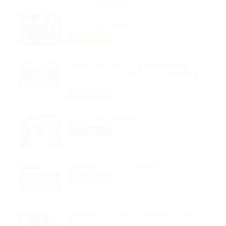
「ミナシゴノシゴト」×「ランスシリーズ」コラ
ボイベント第２弾開催！
お知らせ
2026年06月01日
天狐様より発売される『英雄＊戦姫WWW』に、
「エスカレイヤー」「閃忍ナリカ」が登場しま
す！
お知らせ
2026年05月29日
スタッフ日記：第679回
企画
2026年05月29日
【第47回】アリスソフト放送局
ネットラジオ
2026年05月28日
【超昂大戦】キャラ紹介／期間限定「ブライド・
フェリニ」