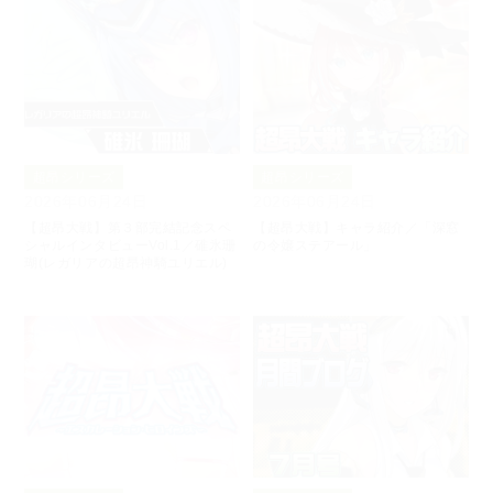
超昂シリーズ
超昂シリーズ
2026年06月24日
2026年06月24日
【超昂大戦】第３部完結記念スペ
【超昂大戦】キャラ紹介／「深窓
シャルインタビューVol.1／碓氷珊
の令嬢ステアール」
瑚(レガリアの超昂神騎ユリエル)