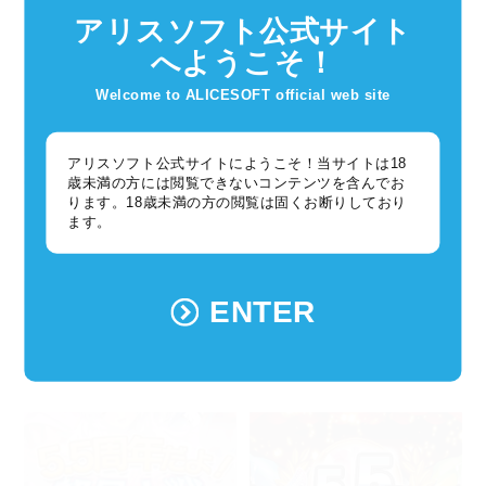
イベント「異世界からのブーケト
天狐様より発売される『英雄＊戦
アリスソフト公式サイト
ス」復刻開催！
姫WWW』に、「エスカレイヤ
ー」「閃忍ナリカ」が登場しま
へようこそ！
す！
Welcome to ALICESOFT official web site
アリスソフト公式サイトにようこそ！当サイトは18
歳未満の方には閲覧できないコンテンツを含んでお
ります。18歳未満の方の閲覧は固くお断りしており
ます。
超昂シリーズ
超昂シリーズ
ENTER
2026年05月27日
2026年05月27日
【超昂大戦】キャラ紹介／期間限
レイドボスバトル「ウールター
定「ブライド・フェリニ」
ル」開催!