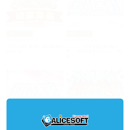
超昂シリーズ
超昂シリーズ
2026年06月10日
2026年06月10日
【超昂大戦】第3回人気投票結果発
イベント「恋する異世界花嫁24
表 Web版
時！～真実の愛をあなたに～」開
催！
超昂シリーズ
超昂シリーズ
2026年06月03日
2026年05月29日