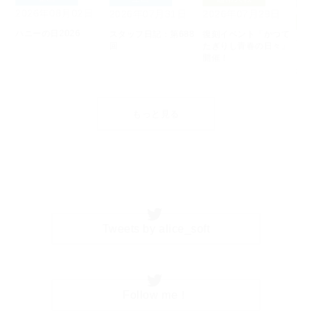
2026年08月02日
2026年07月31日
2026年07月29日
ソ
ハニーの日2026
スタッフ日記：第688
復刻イベント「かつて
20
回
たぎりし青春の日々」
開催！
【
介
ミ
もっと見る
Tweets by alice_soft
Follow me！