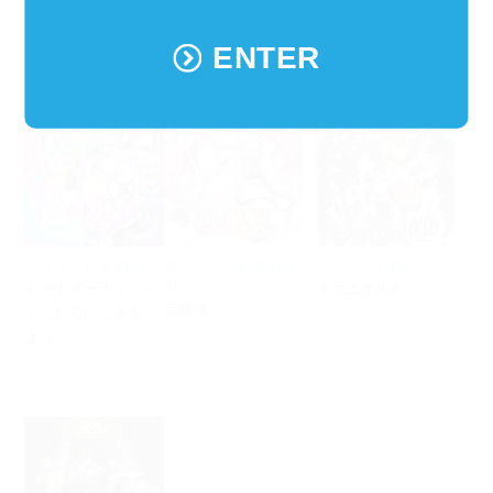
ENTER
ハルウラレ系RPG
母と息子の和風浪漫
フィールドRPG
ADV
ドーナドーナ いっし
イブニクル2
母爛漫
ょにわるいことをし
よう