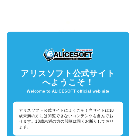
ゲーム
GAME RELEASE
アリスソフト公式サイト
へようこそ！
Welcome to ALICESOFT official web site
アリスソフト公式サイトにようこそ！当サイトは18
ランス35周年記念ボ
現代伝奇RPG
低価格ファンタジー
歳未満の方には閲覧できないコンテンツを含んでお
ックス
人妻ADV
夜が来る！-Square
ります。18歳未満の方の閲覧は固くお断りしており
Rance35th
奥さまの回復術 通常
of the MOON-
ます。
Anniversary Box
版
Remastered