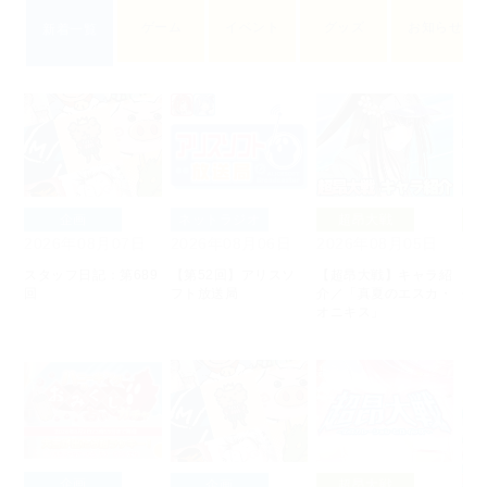
ゲーム
イベント
グッズ
お知らせ
新着一覧
企画
ネットラジオ
超昂大戦
2026年08月07日
2026年08月06日
2026年08月05日
20
ソ
スタッフ日記：第689
【第52回】アリスソ
【超昂大戦】キャラ紹
【
回
フト放送局
介／「真夏のエスカ・
介
オニキス」
オ
企画
企画
超昂大戦