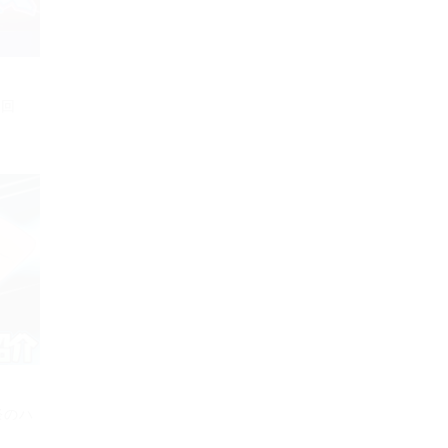
0回
祭のハ