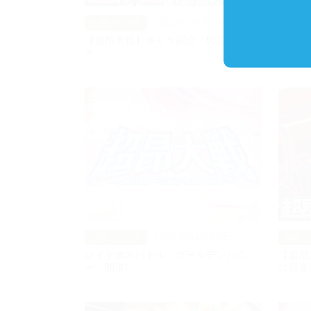
2025年04月09日
超昂シリーズ
超昂シ
【超昂大戦】キャラ紹介「閃忍ゲッ
メイン
カ」
2025年04月02日
超昂シリーズ
超昂シ
レイドボスバトル「ゴールデンハニ
【超昂
ー」開催!
に目覚