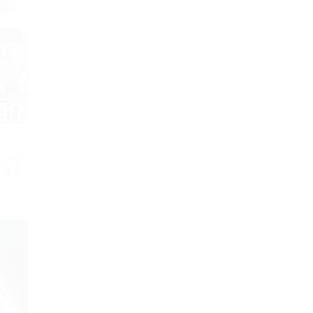
スクイ
青竜天