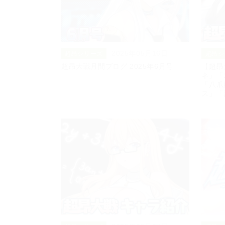
2025年05月16日
超昂シリーズ
超昂シ
超昂大戦月間ブログ 2025年6月号
【超昂
ネ」「
「八爪
ス」「