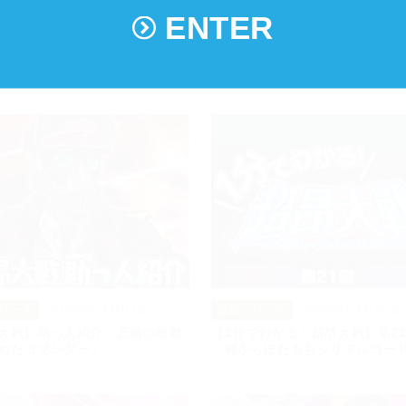
ENTER
2025年04月09日
2025年04月02日
リーズ
超昂シリーズ
ストーリー第3部5章を追加！
【超昂大戦】キャラ紹介「ビー
デージ・ハザクラ」
2025年04月01日
2025年03月27日
リーズ
超昂シリーズ
大戦】助っ人紹介「正義の鼓動
【1分でわかる！超昂大戦】第2
めたコマンダー」
「棚からぼたもちシリアルコー