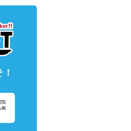
年4月
そ！
閲覧
お断