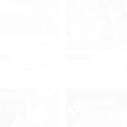
2025年03月26日
2025年03月19日
リーズ
超昂シリーズ
ト「死守VS必殺 お嬢様に矛盾
【超昂大戦】キャラ紹介「ダン
ませんわ！」開催！
ーン・ピカ」「閃忍リルカ」「
クチナワ」