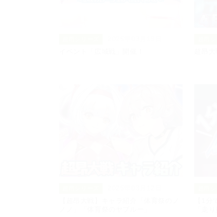
2025年03月19日
超昂シリーズ
超昂シ
イベント「広域戦」開催！
超昂大
2025年03月12日
超昂シリーズ
超昂シ
【超昂大戦】キャラ紹介「体育祭のノ
【1分
ノノ」「体育祭のヤブルー」
「走り