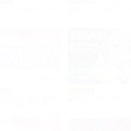
2025年05月07日
2025年04月30日
リーズ
超昂シリーズ
ボスバトル「堕威大仏」開催!
【超昂大戦】キャラ紹介「閃忍
ゼ」
2025年04月23日
2025年04月18日
リーズ
超昂シリーズ
イベント 「対魔忍よ、超昂せ
超昂大戦月間ブログ 2025年5月
偽りなき覚悟を胸に」開催！