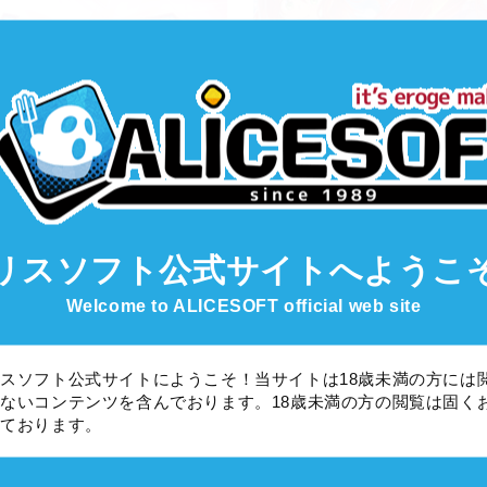
2025年04月16日
2025年04月16日
リーズ
超昂シリーズ
ベント「母娘超昂！ 使用人は
【超昂大戦】初心者講座（2025
で主を探す」開催！
16日以降対応版）
リスソフト公式サイト
へようこ
Welcome to ALICESOFT official web site
スソフト公式サイトにようこそ！当サイトは18歳未満の方には
ないコンテンツを含んでおります。18歳未満の方の閲覧は固く
しております。