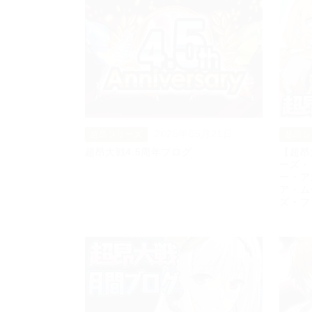
2025年05月21日
超昂シリーズ
超昂シ
超昂大戦4.5周年ブログ
【超昂
ーズ・
ー・ア
ア・ム
ズ・フ