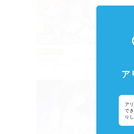
2025年04月16日
超昂シリーズ
超昂シ
【超昂大戦】キャラ紹介「神騎コトネ
復刻イ
ーゼ」「神騎サーヤ」「閃忍ユキノ」
異世界
ア
アリ
でき
り