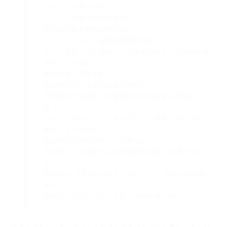
ラボックス率＋10％
アイテムガチャの排出量5倍！
助っ人の基本利用回数が2倍！
デイリークエスト毎日4回挑戦可能！
ホーム設定しているキャラクターのログイン時の好感
度アップが2倍！
無料宝箱入手量3倍！
宝箱開封でパネルの回転が無料！
宝箱開封で宝箱から直接排出された資金入手量10
倍！
ブレイク時のハートパネルブレイク倍率＋20！（自
動ブレイクを除く）
時短戦闘の時短チケット消費なし！
取引所の『[宝箱]から[全知全能の白鯨]』交換が10％
オフ！
取引所の『[宝箱]から[ＥＸＰハート]』交換が50％増
量！
蝶鉱石でのプレイヤースタミナ回復量＋50！