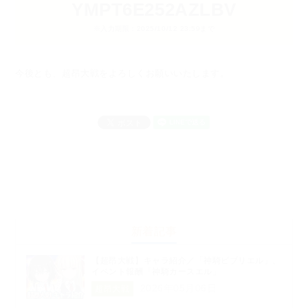
YMPT6E252AZLBV
※入力期限：2025/10/12 23:59まで
今後とも、超昂大戦をよろしくお願いいたします。
新着記事
【超昂大戦】キャラ紹介／「神騎ビブリエル」、
イベント報酬「神騎カースエル」
2026年05月06日
超昂大戦