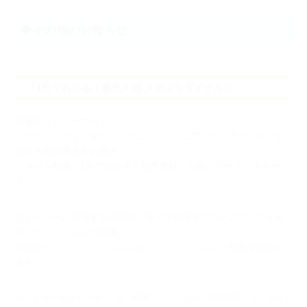
◆その他のお知らせ
○「1分でわかる！超昂大戦 メモメモダイナモ!!」
突撃型ストリーマー！
「ビートファインダーフェリニ／フェリニア・クレアライズ」が
超昂大戦の世界をお届け！
ショート動画「1分でわかる！超昂大戦」の新シリーズ、スター
ト！
ストーリーに登場する仲間や、様々な組織をクローズアップ＆紹
介していくこちらの動画、
9/18から
アリスソフトYouTube公式チャンネル
にて投稿を開始し
ます。
※「メモメモダイナモ!!」は「神騎ブロクミエル／箱石羽留」の「1分で