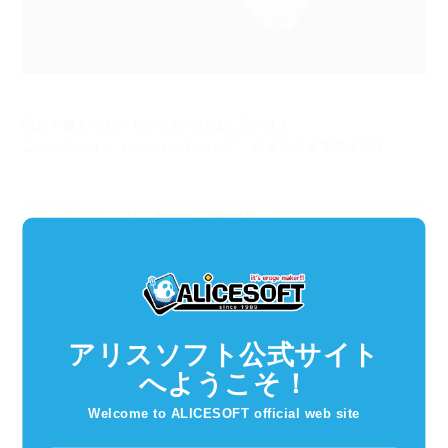
戦力を整えてお待ちいただければと思います。
こちらのレイドイベントに合わせて、新逸品を追加予定です。
○メインストーリー第3部 9章追加
メインストーリー第3部9章を追加します。
人の為の神武、レガリアは更なる可能性を秘めている。
アリスソフト公式サイト
戦闘を重ねる度に異常な程の成長を見せるユリエル。
へようこそ！
そんな中、小さな綻びに目を付けた不穏な影が動く。
Welcome to ALICESOFT official web site
群衆に歪な正しさを説き、心を動かす彼女にとって、