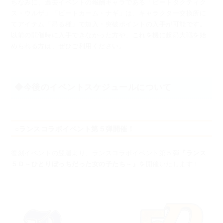
ちなみに、過去イベントの報酬キャラである「ビートタクティク
ス・ウルザ」「ビートカーム・ナギ」は、
キャラクター交換所に
てアイテム「昂る種」で加入・突破ポイントの入手が可能です。
以前の開催時に入手できなかった方や、これを機に超昂大戦を始
められる方は、ぜひご利用ください。
◆今後のイベントスケジュールについて
○ランスコラボイベント第５弾開催！
復刻イベントの翌週より、
ランスコラボイベント第５弾
『ランス
５Ｄ～ひとりぼっちだった女の子たち～』
を開催いたします！