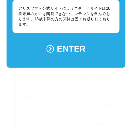
盤上の全ては自らの手駒にすぎない......。
アリスソフト公式サイトにようこそ！当サイトは18
歳未満の方には閲覧できないコンテンツを含んでお
ります。18歳未満の方の閲覧は固くお断りしており
楽しみにお待ちいただければ幸いです。
ます。
また、合わせてメインクエスト追加記念キャンペーンを実施いた
します！
ENTER
メインクエスト難易度[NORMAL] 第1部Area1～18
の初挑戦時スタミナ消費なし！
メインクエスト難易度[NORMAL] 第1部Area1～18
のプレイヤーEXP入手量1.5倍！
メインクエスト全難易度の初挑戦時スタミナ消費が
半減！
メインクエスト全難易度のハニー系出現率2倍＆ハニ
ー系がドロップする宝箱数5倍！
（ゴールデンハニーを除く）
メインクエスト全難易度のボックス系出現時のパンド
ラボックス率＋10％