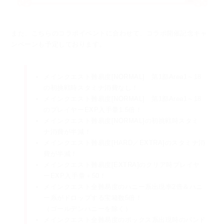
また、こちらのコラボイベントに合わせて、コラボ開催記念キャ
ンペーンも予定しております。
メインクエスト難易度[NORMAL] 第1部Area1～18
の初挑戦時スタミナ消費なし！
メインクエスト難易度[NORMAL] 第1部Area1～18
のプレイヤーEXP入手量1.5倍！
メインクエスト難易度[NORMAL]の初挑戦時スタミ
ナ消費が半減！
メインクエスト難易度[HARD／EXTRA]のスタミナ消
費が半減！
メインクエスト難易度[EXTRA]のクリア時プレイヤ
ーEXP入手量＋50！
メインクエスト全難易度のハニー系出現率2倍＆ハニ
ー系がドロップする宝箱数5倍！
（ゴールデンハニーを除く）
メインクエスト全難易度のボックス系出現時のパンド