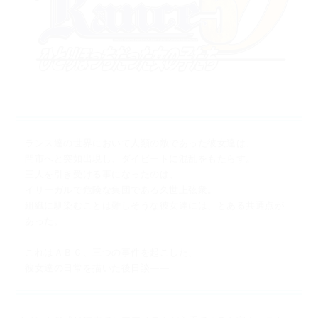
ランス達の世界において人類の敵であった彼女達は、
閂市へと突如出現し、ダイビートに混乱をもたらす。
三人を引き受ける事になったのは、
イリーガルで危険な集団である久世上弦衆。
組織に馴染むことは難しそうな彼女達には、とある共通点が
あった。
これはＡＢＣ、三つの事件を起こした、
彼女達の日常を描いた後日談――