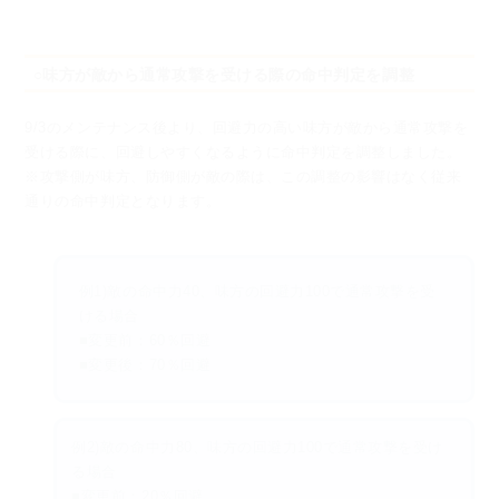
○味方が敵から通常攻撃を受ける際の命中判定を調整
9/3のメンテナンス後より、
回避力の高い味方が敵から通常攻撃を
受ける際に、
回避しやすくなるように命中判定を調整しました。
※攻撃側が味方、防御側が敵の際は、この調整の影響はなく従来
通りの命中判定となります。
例1)敵の命中力40、味方の回避力100で通常攻撃を受
ける場合
■変更前：60％回避
■変更後：70％回避
例2)敵の命中力80、味方の回避力100で通常攻撃を受け
る場合
■変更前：20％回避