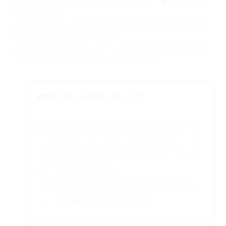
実装を延期しておりました新たな装備アイテム
『超昂装備』
を近
日実装予定です。
超昂装備は他のメイン装備と同時に装備できない代わりに強力な
効果を持った装備となっております。
※超昂装備には「装備条件」があり、初回実装分の超昂装備は超昂フェ
ス限定キャラクターには装備することができません。
◆超昂装備の装備条件に関しまして
どのキャラクターが装備してもゲームバランスに問題
が生じないよう、
超昂装備の性能を特徴の少ない、控
えめな内容にしてしまっては面白みを欠いてしまうと
考えまして、
先の展開も踏まえ「装備条件」を設けさ
せていただいております。
今後登場する超昂装備にもそれぞれの内容にそった
「装備条件」を設定させていただく可能性もあります
ので、ご理解いただけますと幸いです。