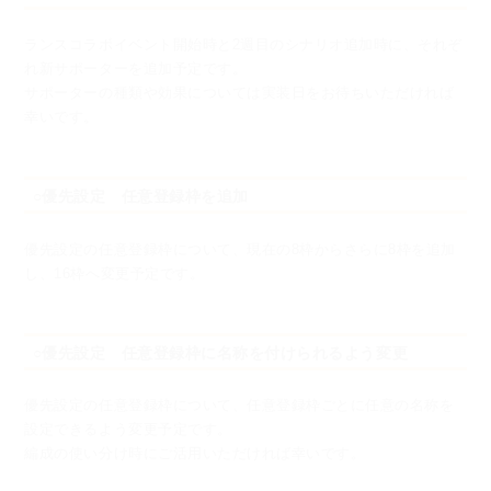
ランスコラボイベント開始時と2週目のシナリオ追加時に、それぞ
れ新サポーターを追加予定です。
サポーターの種類や効果については実装日をお待ちいただければ
幸いです。
○優先設定 任意登録枠を追加
優先設定の任意登録枠について、
現在の8枠からさらに8枠を追加
し、16枠へ変更予定です。
○優先設定 任意登録枠に名称を付けられるよう変更
優先設定の任意登録枠について、
任意登録枠ごとに任意の名称を
設定できるよう変更予定です。
編成の使い分け時にご活用いただければ幸いです。