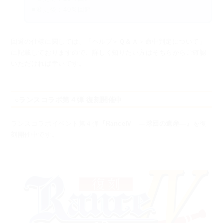
■変更後：40％回避
回避の仕様に関しては、
「ヘルプ＞Ｑ＆Ａ＞命中判定について」
に記載しておりますので、
詳しく知りたい方はそちらからご確認
いただければ幸いです。
○ランスコラボ第４弾 復刻開催中
ランスコラボイベント第４弾
『RanceⅣ ―球団の遺産―』
を復
刻開催中です。