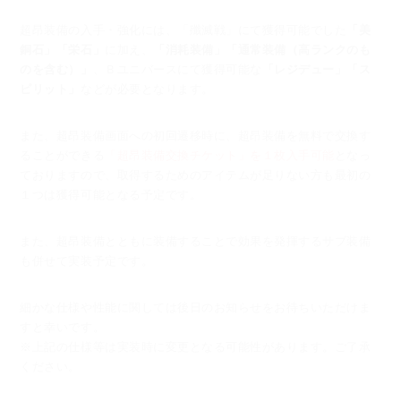
超昂装備の入手・強化には、「殲滅戦」にて獲得可能でした
「美
銅石」「栄石」
に加え、
「消耗装備」「通常装備（高ランクのも
のを含む）」
、
Ｂユニバースにて獲得可能な
「レジデュー」「ス
ピリット」
などが必要となります。
また、超昂装備画面への初回遷移時に、超昂装備を無料で交換す
ることができる
「超昂装備交換チケット」を１枚入手可能
となっ
ておりますので、
取得するためのアイテムが足りない方も最初の
１つは獲得可能となる予定です。
また、超昂装備とともに装備することで効果を発揮するサブ装備
も併せて実装予定です。
細かな仕様や性能に関しては後日のお知らせをお待ちいただけま
すと幸いです。
※上記の仕様等は実装時に変更となる可能性があります。ご了承
ください。