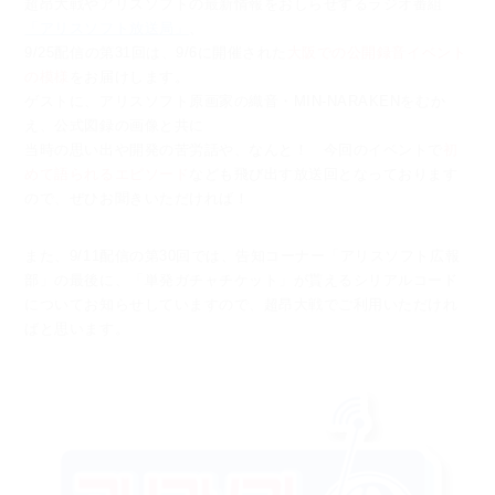
超昂大戦やアリスソフトの最新情報をおしらせするラジオ番組
「アリスソフト放送局」
、
9/25配信の第31回は、9/6に開催された
大阪での公開録音イベント
の模様
をお届けします。
ゲストに、アリスソフト原画家の織音・MIN-NARAKENをむか
え、公式図録の画像と共に
当時の思い出や開発の苦労話や、なんと！ 今回のイベントで
初
めて語られるエピソード
なども飛び出す放送回となっております
ので、ぜひお聞きいただければ！
また、9/11配信の第30回では、告知コーナー「アリスソフト広報
部」の最後に、
「単発ガチャチケット」が貰えるシリアルコード
についてお知らせしていますので、
超昂大戦でご利用いただけれ
ばと思います。