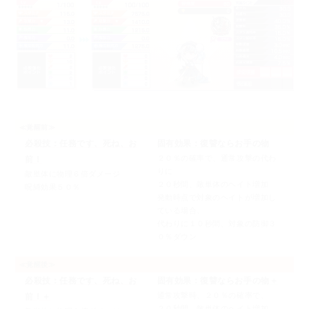
≪覚醒前≫
必殺技：任務です、死ね、お
固有効果：復讐ならお手の物
２０％の確率で、通常攻撃の代わ
前！
りに
敵単体に物理６倍ダメージ
２０秒間、敵単体のヘイト増加
呪縛効果５０％
発動時点で対象のヘイトが増加し
ている場合、
代わりに１０秒間、対象の防御３
０％ダウン
≪覚醒後≫
必殺技：任務です、死ね、お
固有効果：復讐ならお手の物＋
通常攻撃時、２０％の確率で、
前！＋
２０秒間、敵単体のヘイト増加