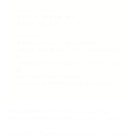
レアリティ：ＳＳＲ
攻撃タイプ：遠距離攻撃（魔法）
所属勢力：閃忍（久世）
プロフィール
異世界のＪＡＰＡＮという国で二代目妖怪王、
狂星九尾・末知女殿（まちじょてん）を名乗る妖怪の女
性。
その目的はＪＡＰＡＮを混乱させることであり、人類の
敵。
ちなみに妖怪だが幻魔とは関係ない。
ＧＩ１０１２年（独眼流政宗と出会う前）から訪れた。
初期値＆
LV100★5
でのパラメータはこちらになります。
※固有効果と必殺技を覚醒強化するには覚醒ポイントと別途アイテムが必要です