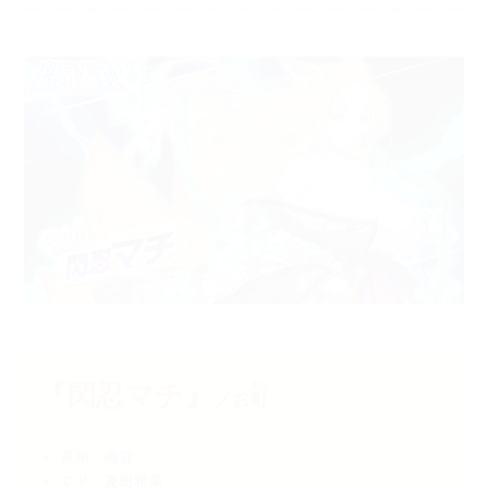
『閃忍マチ』
まち
／お
町
原画：織音
ＣＶ：夏樹柑菜