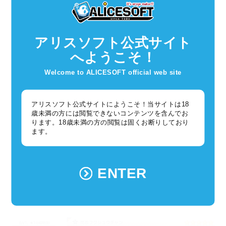
レアリティ：ＳＲ
攻撃タイプ：近距離攻撃（物理）
アリスソフト公式サイト
所属勢力：閃忍（久世）
へようこそ！
プロフィール
女の子モンスターの中でも世界に一体しかいないという
Welcome to ALICESOFT official web site
レア女の子モンスター。その使命は他人の復讐を叶えるこ
と。
アリスソフト公式サイトにようこそ！当サイトは18
何故そんな使命を抱えて生きているのか不明だが、
歳未満の方には閲覧できないコンテンツを含んでお
そういう生態のモンスターなので仕方ない。
ります。18歳未満の方の閲覧は固くお断りしており
今回は８回目の起動。ランスとは過去に二度会ったことが
ます。
ある。
ENTER
初期値＆
LV100★5
でのパラメータはこちらになります。
※固有効果と必殺技を覚醒強化するには覚醒ポイントと別途アイテムが必要です