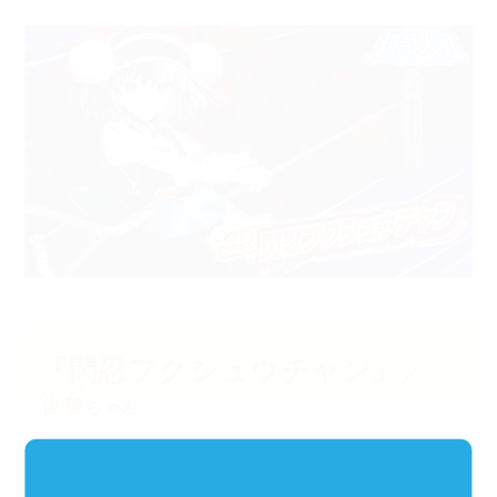
『閃忍フクシュウチャン』
／
ふくしゅう
復讐
ちゃん
原画：織音
ＣＶ：星鹿りえ