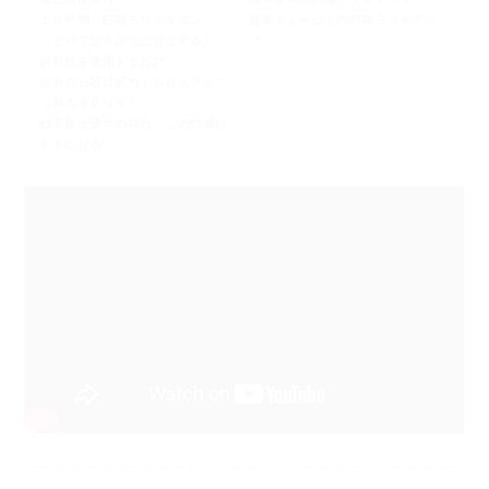
１０秒間、防御５０％ダウン
自軍フィールドの防御５０％アッ
（デバフ効果が先に発生する）
プ
必殺技を使用するたび、
自身の必殺技威力１００％アップ
（最大３００％）
効果量が最大の場合、この効果は
０％に戻る