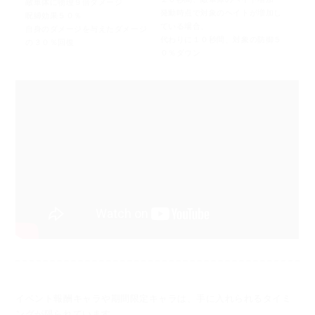
敵単体に物理９倍ダメージ
発動時点で対象のヘイトが増加し
呪縛効果５０％
ている場合、
自身のダメージを与えたダメージ
代わりに１０秒間、対象の防御５
の３０％回復
０％ダウン
イベント報酬キャラや期間限定キャラは、手に入れられるタイミ
ングが限られています。