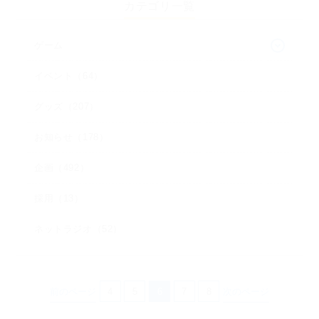
カテゴリ一覧
ゲーム
イベント（64）
グッズ（207）
お知らせ（178）
企画（492）
採用（13）
ネットラジオ（52）
前のページ
4
5
6
7
8
次のページ