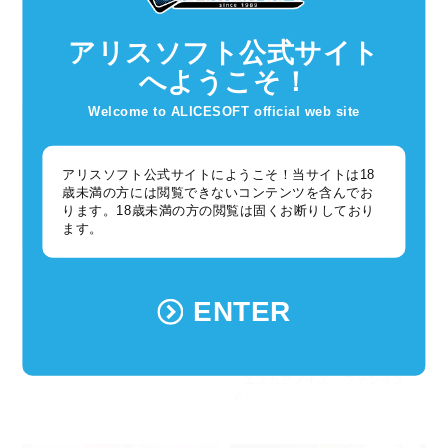
2025年05月28日
2025年05月22日
【超昂大戦】キャラ紹介「エス
【第23回】アリスソフト放送局
アリスソフト公式サイト
カ・オニキス」
へようこそ！
Welcome to ALICESOFT official web site
アリスソフト公式サイトにようこそ！当サイトは18
歳未満の方には閲覧できないコンテンツを含んでお
ります。18歳未満の方の閲覧は固くお断りしており
ます。
超昂大戦
超昂大戦
2025年05月21日
2025年05月21日
ENTER
超昂大戦4.5周年ブログ
【超昂大戦】キャラ紹介「エスカ
トパーズ・ミスティカル」「エス
カルビー・アステライズ」「エス
カサファイア・ムーンライズ」
「エスカアメイズ・ファンタス
マ」