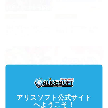
超昂大戦
超昂大戦
2025年03月26日
2025年03月26日
【超昂大戦】キャラ紹介「ビート
イベント「死守VS必殺 お嬢様に
ロイヤル・カノン」「ビートノー
矛盾はありませんわ！」開催！
ブル・クレードネ」
超昂大戦
超昂大戦
2025年03月19日
2025年03月19日
アリスソフト公式サイト
【超昂大戦】キャラ紹介「ダンス
イベント「広域戦」開催！
クイーン・ピカ」「閃忍リルカ」
へようこそ！
「青竜天クチナワ」