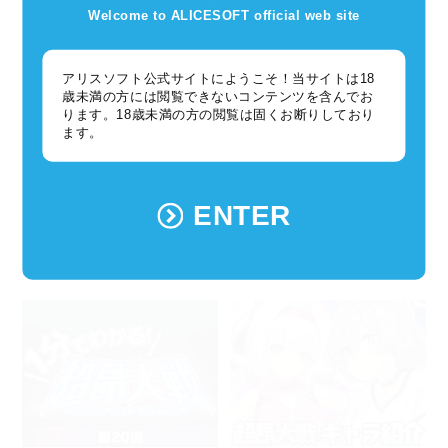
Welcome to ALICESOFT official web site
アリスソフト公式サイトにようこそ！当サイトは18
歳未満の方には閲覧できないコンテンツを含んでお
ります。18歳未満の方の閲覧は固くお断りしており
ます。
超昂大戦
超昂大戦
ENTER
2025年03月14日
2025年03月13日
超昂大戦月間ブログ 2025年4月号
【第18回】アリスソフト放送局