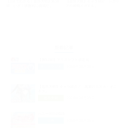
【1分でわかる！超昂大戦】第18
【超昂大戦】キャラ紹介「レガリ
回「いざ！強敵戦に挑戦だ」
アの神騎メガエル」
新着記事
【第52回】アリスソフト放送局
ネットラジオ
2026年08月06日
【超昂大戦】キャラ紹介／「真夏のエスカ・オニ
キス」
超昂大戦
2026年08月05日
ハニーの日2026
企画
2026年08月02日