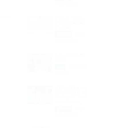
年05月06日
イベント「エクス・
リブリスの灰の果
て」開催！
2026
超昂大戦
年05月06日
スタッフ日記：第
676回
2026年05
企画
月01日
【超昂大戦】キャラ
紹介／期間限定「ビ
ートアモーレ・ジブ
リールアリエス」
2026
超昂大戦
年04月29日