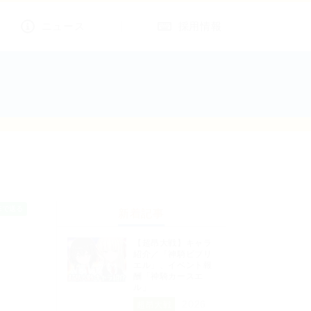
ニュース
採用情報
新着記事
【超昂大戦】キャラ
紹介／「神騎ビブリ
エル」、イベント報
酬「神騎カースエ
ル」
2026
超昂大戦