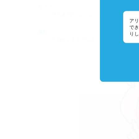
ちろく：
関係各所からどんどんお祝いの言葉も寄
アリ
でき
魚介：
り
社内からも寄せられてないので いま寄