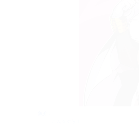
魚介：
こん☆ぐら！