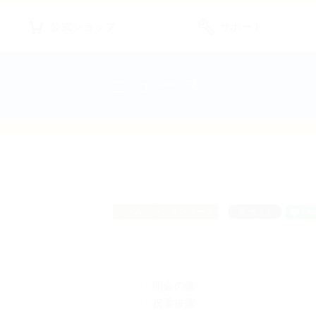
公式ショップ
サポート
ニュース
ゲーム：ランスシリーズ
・開会の儀
・祝電披露