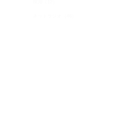
採用（12）
ネットラジオ（46）