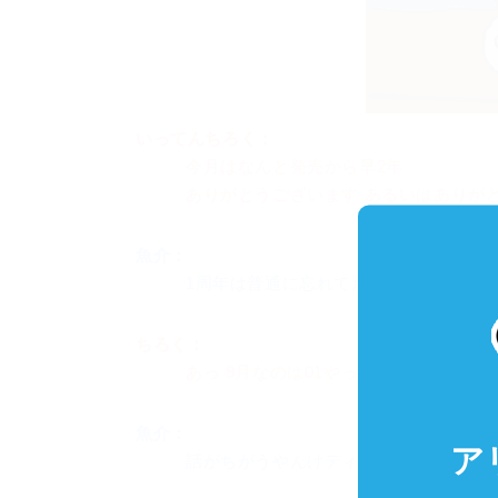
いってんちろく：
今月はなんと発売から早2年
ありがとうございます あるいはありが
魚介：
1周年は普通に忘れてた
ちろく：
あっ 9月なのは01やった 03は先月やん
魚介：
ア
話がちがうやんけディレクター