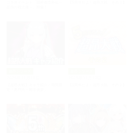
コラボイベント「闘神都市外伝～
【5周年だよ！超昂大戦 その３】
超昂の戦士達～」開催！
超昂シリーズ
超昂シリーズ
2025年11月19日
2025年11月13日
【超昂大戦】キャラ紹介／期間限
【5周年だよ！超昂大戦 その２】
定「黒門天・屍寺炎斎」