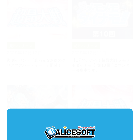
超昂シリーズ
超昂シリーズ
2025年12月17日
2025年12月11日
復刻イベント「真っ赤なお顔のク
【1分でわかる！超昂大戦 メモメ
リスマスパーティー！」開催！
モダイナモ!!】第10回「コマンダ
ー募集中です。」
超昂シリーズ
超昂シリーズ