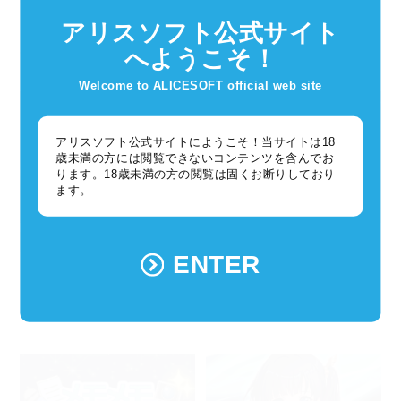
2025年12月10日
2025年12月10日
アリスソフト公式サイト
【超昂大戦】キャラ紹介／期間限
レイドボスバトル「狂王」開催!
定「聖夜シズク」他2名
へようこそ！
Welcome to ALICESOFT official web site
アリスソフト公式サイトにようこそ！当サイトは18
歳未満の方には閲覧できないコンテンツを含んでお
ります。18歳未満の方の閲覧は固くお断りしており
ます。
超昂シリーズ
超昂シリーズ
ENTER
2025年12月04日
2025年12月03日
【1分でわかる！超昂大戦 メモメ
【超昂大戦】キャラ紹介／期間限
モダイナモ!!】第9回「魔女：箱船
定「神騎レブエル」
とは！」