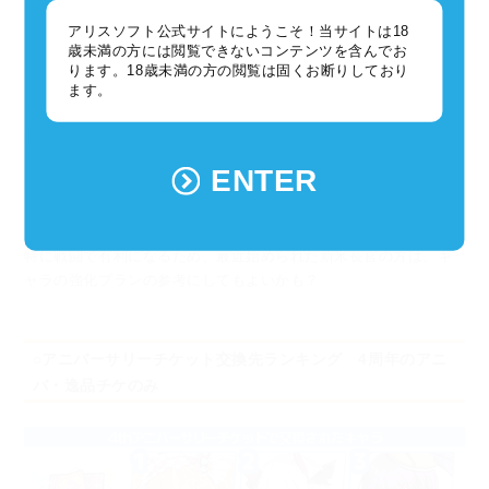
アリスソフト公式サイトにようこそ！当サイトは18
歳未満の方には閲覧できないコンテンツを含んでお
ります。18歳未満の方の閲覧は固くお断りしており
ます。
覚醒することで効果の強化が期待出来る、必殺技・固有効果の覚
醒をされているキャラランキング。
育成という面では、上記のランキングと似た感じになるので、こ
ENTER
ちらも上位10キャラをご紹介。
どのような必殺技・固有効果を持つキャラが重宝されているの
か、が見えてきますね。
特に戦闘で有利になるため、最近始められた新米長官の方は、キ
ャラの強化プランの参考にしてもよいかも？
○アニバーサリーチケット交換先ランキング 4周年のアニ
バ・逸品チケのみ