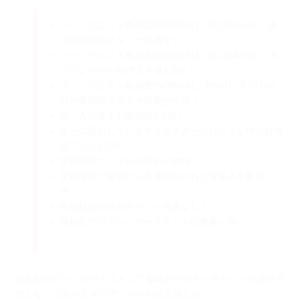
メインクエスト難易度[NORMAL] 第1部Area1～18
の初挑戦時スタミナ消費なし！
メインクエスト難易度[NORMAL] 第1部Area1～18
のプレイヤーEXP入手量1.5倍！
メインクエスト難易度[NORMAL／HARD／EXTRA]
の初挑戦時スタミナ消費が半減！
助っ人の基本利用回数が2倍！
ホーム設定しているキャラクターのログイン時の好感
度アップが2倍！
宝箱開封でパネルの回転が無料！
宝箱開封で宝箱から直接排出された資金入手量10
倍！
時短戦闘の時短チケット消費なし！
蝶鉱石でのプレイヤースタミナ回復量＋50！
後夜祭ログインボーナスとして蝶鉱石やガチャチケットが獲得可
能となっておりますので
こちらもお見逃しなく。