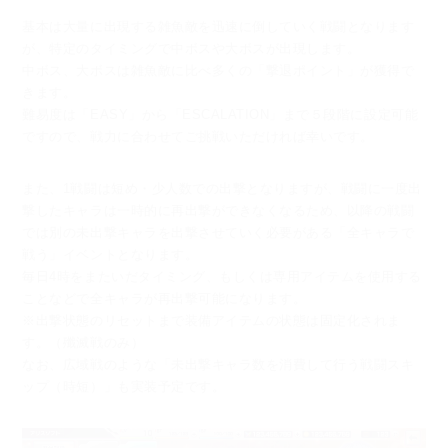
基本は大量に出現する雑魚敵を迅速に倒していく戦闘となります
が、
特定のタイミングで中ボスや大ボスが出現します。
中ボス、大ボスは雑魚敵に比べ多くの「撃退ポイント」が獲得で
きます。
難易度は「EASY」から「ESCALATION」まで５段階に設定可能
ですので、
戦力に合わせてご挑戦いただければ幸いです。
また、1戦闘は短め・少人数での出撃となりますが、
戦闘に一度出
撃したキャラは一時的に再出撃ができなくなるため、
以降の戦闘
では別の未出撃キャラを出撃させていく必要がある「全キャラで
戦う」イベントとなります。
毎日4時をまたいだタイミング、もしくは専用アイテムを使用する
ことなどで全キャラが再出撃可能になります。
※出撃状態のリセットまで装備アイテムの状態は固定化されま
す。（殲滅戦のみ）
なお、広域戦のような「未出撃キャラ数を消費して行う戦闘スキ
ップ（時短）」も実装予定です。