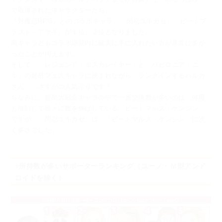
で取得されたキャラクターたち。
『対魔忍RPG』とのコラボキャラ、「閃忍ユキカゼ」「ビートブ
ラスト・アサギ」が１位、２位となりました。
両キャラともコラボ期間内に確実に手に入れたい方が非常に多か
ったことが伺えます。
そして、「レジェンド・エスカレイヤー」と「バビロニア・ニ
ル」の超昂フェスキャラに挟まれながら、
ランクインするハルカ
さん......さすがの人気ぶりです！
ちなみに、超昂大戦全キャラの中で一番交換数が多いのは、
何度
も復刻して徐々に数を伸ばしている「ビートマルス・ケンシン」
ですが、
「閃忍ユキカゼ」は、「ビートマルス・ケンシン」に次
ぐ多さでした。
○所持数が多いサポーターランキング（ユーノ・Ｍ型アンド
ロイドを除く）