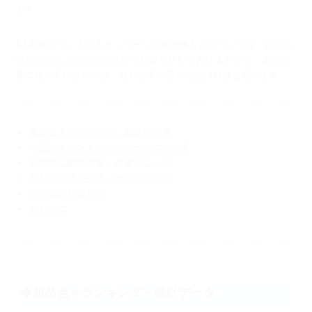
ます。
4.5周年イベントのキャンペーンや販売物などについては、
超昂大
戦月間ブログ 2025年6月号
で
お知らせしておりますので、まだご
覧になっていない方は、合わせてご覧いただければと思います。
超昂色々ランキング・統計データ
今後のイベントスケジュールについて
短期的な機能実装・改修について
長期的な機能実装・改修について
その他のお知らせ
おわりに
◆超昂色々ランキング・統計データ