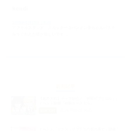
kendi
2018年4月13日 19:41
アクリルスタンド、クルックーコパンドン香ちゃんパステ
ルをくわえた版が欲しいです…
新着記事
【超昂大戦】キャラ紹介／「神騎ビブリエル」、
イベント報酬「神騎カースエル」
2026年05月06日
超昂大戦
イベント「エクス・リブリスの灰の果て」開催！