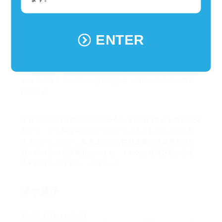
俺
ENTER
2018年4月11日 16:25
それより攻略本欲しいなー、まだ８周目だけど１部終わら
んよ。まぁシナリオ面白いから良いんだけど、ケッセルリ
ンクとか所々で多分そうなんじゃないかな？と思いつつも
やってみるまでは判らん意地悪な引っ掛けがあるのは微妙
に感じる。
鬼畜王のAL教攻略やPGの時みたいな意地の悪さを感じて脱
力する、まぁ馬鹿展開でギャグテイストにしてあるから笑
えて良いんだけど。鬼畜王の変な耽美主義や絶望感を振り
撒く作り手の自己陶酔ぶりより、１０のが余程好感が持て
て私は好きだけどね。メガネー！。
冷や菓子
2018年4月11日 20:43