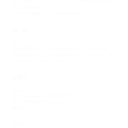
もういっそ 「１／１２ ランス」とか販売しませんか？
勿論 脱衣可能
ハイパー兵器はモザイク塗装済みで安心
pi_ter
2018年4月12日 12:32
送料が700円なので ハニポを送料に使うしかない辛み。こ
れ多分組み立てだと思うので段ボールで送られても・・メ
ール便とかでいいんだけどなあと。
名無し
2018年4月12日 23:19
あわせて1/12カオスの再販ｵﾅｼｬｽ!!!
イベント限定とかでもいいんで！
買い逃したよ～
10.1