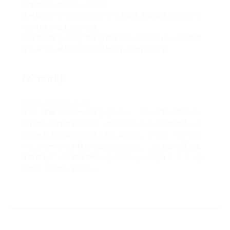
さすが魔人やリセットの回
ホー様やメディウサはゲットできぬまま近隣店で見なくな
ってしまいましたトホホ
今回で最後とのことですが再生産や今回の缶バッジで未登
場キャラも機会があれば是非出して欲しいです
fｼﾞｬsdl;k
2018年3月11日 21:45
本日、本編クリアー！泣きました～ 勢いに乗って缶バッ
ジ買出しに行きましたが、夕方の忙しいレジに大迷惑。と
らのあな名古屋のお兄さん申し訳ない。だって、サテラち
ゃんとホーネット様がでないんだもん。。出るまで買いま
す宣言して、37個目でやっとサテラちゃんげｔ！！！ あ
りがとうございました～