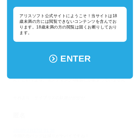
このビッグボリュームで、この大人数キャラで、引継ぎま
アリスソフト公式サイトにようこそ！当サイトは18
ったくなしは、ちょっと。。。いえ、かなり辛いです！
歳未満の方には閲覧できないコンテンツを含んでお
ります。18歳未満の方の閲覧は固くお断りしており
ます。
アップデートパッチください！マジで！
ソウルラブ
ENTER
2018年2月26日 16:08
プレイ時間24時間超えましたが、全然終わる気がしませ
ん。というより、エンディング4種類しか集まっていません
それより、ケイブリスの奴隷がががが
匿名
2018年2月27日 01:39
今回の缶バッジは減りがヤバイですね！