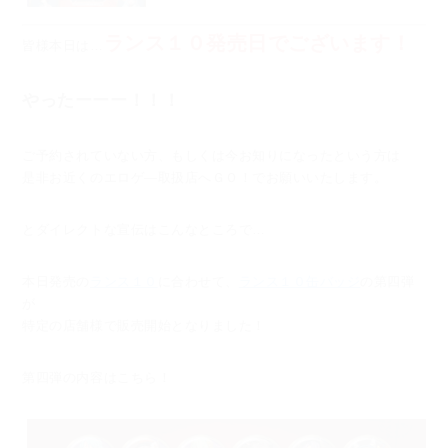
ランス１０発売日でございます！
皆様本日は…
やったーーー！！！
ご予約されていない方、もしくは今お知りになったという方は
是非お近くのエロゲ―取扱店へＧＯ！でお願いいたします。
とダイレクトな宣伝はこんなところで…
本日発売の
ランス１０
に合わせて、
ランス１０缶バッジ
の第四弾
が
特定の店舗様で販売開始となりました！
第四弾の内容はこちら！