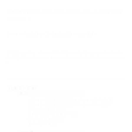
４回に渡りお届けしてきた缶バッジのコレクションも今回で最後
となります！
ランス１０と合わせてよろしくお願いいたします！
※店舗様によっては、ブラインド袋での販売だったりガチャマシンに入っていたり
販売形態が異なる場合がございますので、詳しくはお取扱い店舗様にお確かめくださ
い。
【お取扱い店舗】
東京：
ソフマップAKIBA①号店 サブカル・モバイル館
ソフマップAKIBA④号店 アミューズメント館
とらのあな秋葉原店A
メロンブックス秋葉原2号店
げっちゅ屋あきば店
トレーダー本店