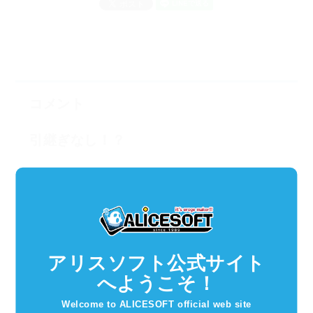
コメント
引継ぎなし！？
2018年2月24日 17:26
ランス１０、予約したとおり届きました。嬉しいです。
でも。。。周回による引継ぎなし！？
アリスソフト公式サイト
重複カードはリセットされるけど各カード１枚ずつは残
へようこそ！
る、とか、各勢力ごとに○○枚はキープ、とか。。。なんと
かならないですか！？
Welcome to ALICESOFT official web site