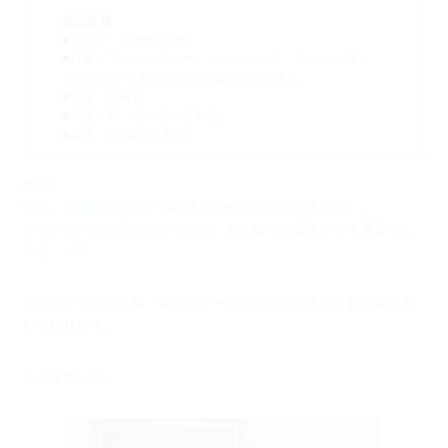
製品仕様
■サイズ：天地約50cm
■材質：フェイクファー、ナイレックス、フェルト等々
※口の赤い生地はフェルト縫付になります。
■中身：化繊綿
■刺繍：目、足の指（手刺繍）
■価格：8000円（税別）
余談：
実は、
人気投票
の前から試作を始めていたんですよね…。
ケイブリスの人気がなかったら、あえなくお蔵入りする運命でし
たが…（汗
そんなケイブリス様、現在ハニービルにて来社されるお客様を癒
しております。
こんな感じで。