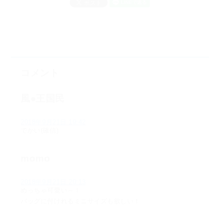
コメント
風●王国民
2018年9月21日 19:42
でかい(確信)
momo
2018年9月21日 20:13
めっちゃ可愛い～！
バッグに付けれるミニサイズも欲しい！