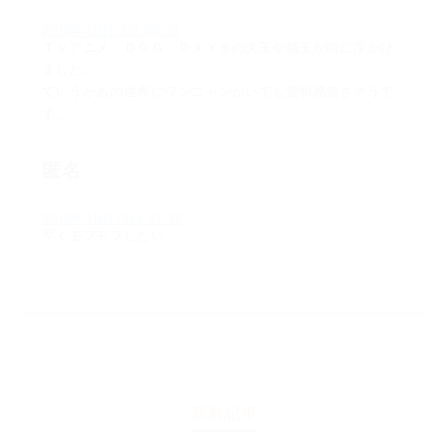
2018年10月 3日 00:03
ＴＶアニメ ＤＯＧ ＤＡＹＳの犬玉や猫玉が頭に浮かび
ました。
ていうかあの世界にワンニャンがいても違和感無さそうで
す。
匿名
2018年10月12日 21:35
早くモフモフしたい
新着記事