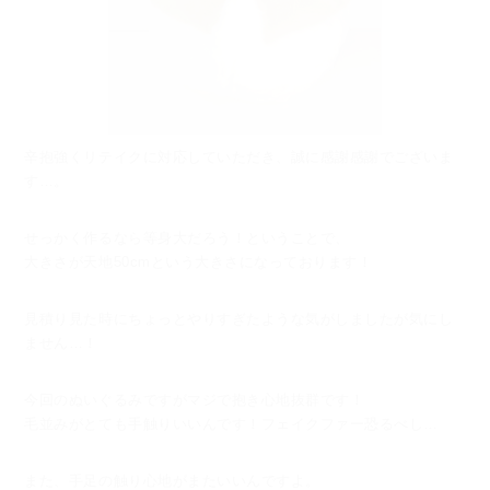
辛抱強くリテイクに対応していただき、誠に感謝感謝でございま
す…。
せっかく作るなら等身大だろう！ということで、
大きさが天地50cmという大きさになっております！
見積り見た時にちょっとやりすぎたような気がしましたが気にし
ません…！
今回のぬいぐるみですがマジで抱き心地抜群です！
毛並みがとても手触りいいんです！フェイクファー恐るべし…
また、手足の触り心地がまたいいんですよ。