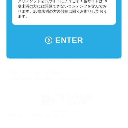
アリスソフト公式サイトにようこそ！当サイトは18
歳未満の方には閲覧できないコンテンツを含んでお
ります。18歳未満の方の閲覧は固くお断りしており
ます。
今回のケイブリスのぬいぐるみは、「イブニクル２」と一緒にお
届けできるよう
ENTER
準備しております。
是非「イブニクル２」との同時購入をご検討ください…！
なお製造に日数が掛かるため、確実に手に入れたい方は10/12まで
に
ご注文いただければ、と存じます。
それ以降はなくなり次第終了となりますので！
【公式通販へ】
皆様よろしくお願いいたします！