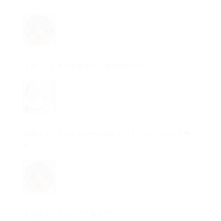
うおー、どきどきするー、俺何位だろー……
今回はざっくり５０位から紹介よー！ というわけで早
速！
まずは５０位から４１位までだ！