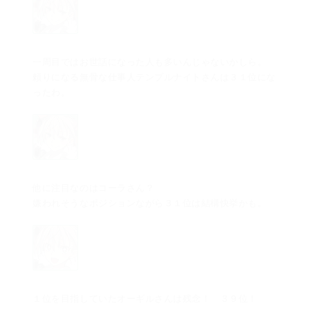
一周目ではお世話になった人も多いんじゃないかしら。
頼りになる無骨な仕事人テンプルナイトさんは３１位にな
ったわ。
他に注目なのはコーラさん？
嫌われそうなポジションながら３１位は結構快挙かも。
１位を目指していたオーギルさんは残念！ ３９位！