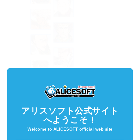
３０位：ジーク
アリスソフト公式サイト
２９位：バード
へようこそ！
２８位：独眼流政宗
Welcome to ALICESOFT official web site