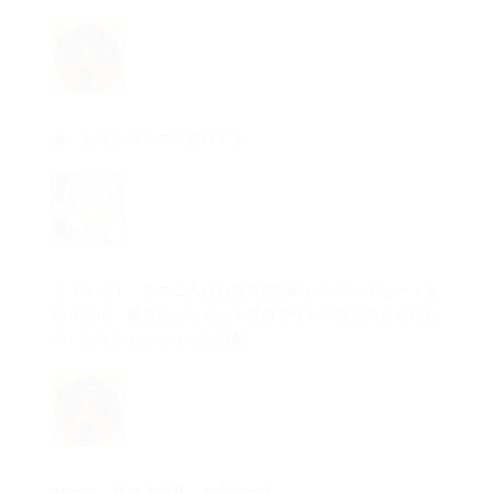
あ、乱義がザンスに負けてる
そうそう！ この二人はね投票開始時からデッドヒートを
繰り広げ、最後にはなんと１票差でザンス様が抜きん出た
の。なんかもうちょっと感動。
おーっ、ザンスの奴、やるなー！