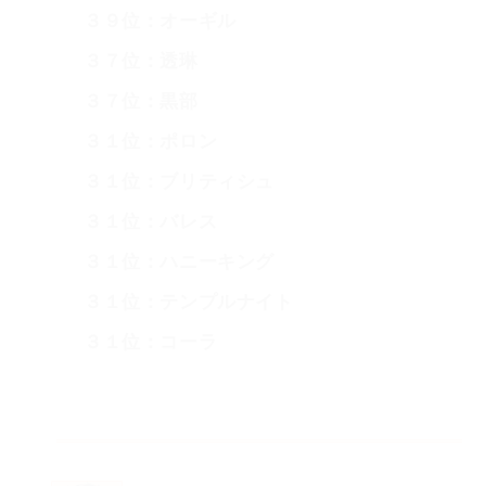
３９位：オーギル
３７位：透琳
３７位：黒部
３１位：ポロン
３１位：ブリティシュ
３１位：バレス
３１位：ハニーキング
３１位：テンプルナイト
３１位：コーラ