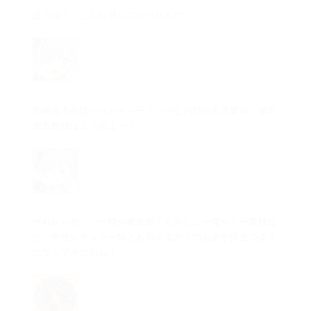
ほうほう、こんな感じになったんだ
知略光るぬぼーっとチャーミングなお顔の天才軍師、篠田
源五郎様は２５位よー！
それからガンジー様や健太郎くんやヒュー様やミー君様な
ど、男性レギュラー陣とも言える方々のお姿が目立つよう
になってきたわね！