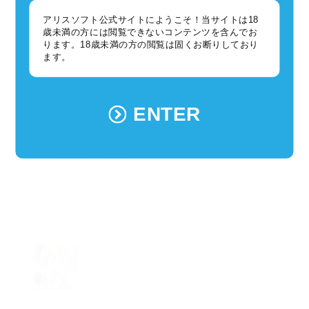
２５位：篠田源五郎
アリスソフト公式サイトにようこそ！当サイトは18
２５位：戯骸
歳未満の方には閲覧できないコンテンツを含んでお
ります。18歳未満の方の閲覧は固くお断りしており
２５位：ガンジー
ます。
２３位：ロードリング
２３位：コルドバ
ENTER
２２位：健太郎
２１位：ヒューバート