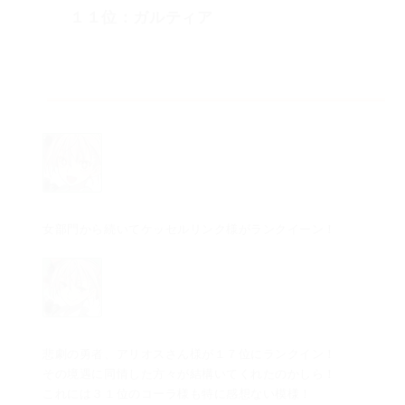
１１位：ガルティア
女部門から続いてケッセルリンク様がランクイーン！
悲劇の勇者、アリオスさん様が１７位にランクイン！
その境遇に同情した方々が結構いてくれたのかしら！
これには３１位のコーラ様も特に感想ない模様！