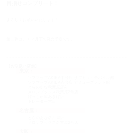
目指せコンプリート！
よろしくお願いいたします！
第二弾は、１２月下旬発売予定です。
【お取扱い店舗】
東京：
ソフマップAKIBA①号店 サブカル・モバイル館
ソフマップAKIBA④号店 アミューズメント館
とらのあな秋葉原店A
メロンブックス秋葉原2号店
げっちゅ屋あきば店
トレーダー本店
名古屋：
とらのあな名古屋店
メロンブックス名古屋2号店
大阪：