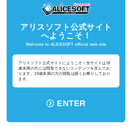
べーあーさん
アリスソフト公式サイト
2017年12月 1日 20:35
缶バッチ欲しい！！
へようこそ！
・・・仙台・・・仙台・・・仙台・・・仙台
Welcome to ALICESOFT official web site
あれ、おかしいな？
・・・仙台・・・仙台・・・仙台・・・仙台
・・・仙台・・・仙台・・・仙台・・・仙台
アリスソフト公式サイトにようこそ！当サイトは18
・・・仙台・・・仙台・・・仙台・・・仙台
歳未満の方には閲覧できないコンテンツを含んでお
明日もう１回確認しよう（無限ループ）
ります。18歳未満の方の閲覧は固くお断りしており
ます。
ハニワ原始人
ENTER
2017年12月 2日 05:58
地方でも取扱いしてー
ｋ