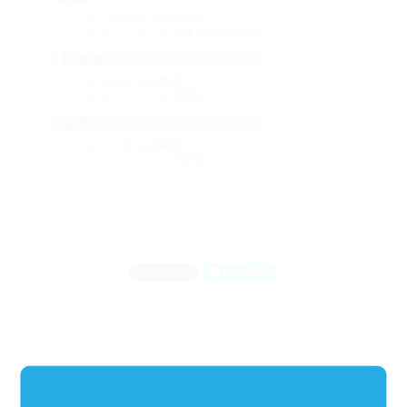
とらのあななんば店A
メロンブックス大阪日本橋2号店
北海道：
とらのあな札幌店
メロンブックス札幌店
福岡：
とらのあな福岡店
メロンブックス小倉店
コメント