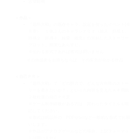
志望動機
＜作品＞
『超昂大戦』の既存キャラ、設定を使ったイベント(全
８章）、１体ぶんのキャラシナリオ（加入、好感１、
好感２、好感３、純愛、敗北）の完結したストーリー
プロット。簡潔なあらすじ。
※伝わる形式であれば書式は問いません
その他技術をお持ちならば、その実力が分かる作品
＜自己ＰＲ＞
『超昂大戦』で「どの勢力で、どんな方向性のストー
リーを書きたいか？」といった内容を交えたＡ４用紙
２枚程度の自己ＰＲ文
※ゲーム制作経験がある方は、関わったタイトルも明
記してください。
※形式は紙以外の、PDFやtxtなど一般的な形式でお願
いします。
※作品がアナログゲームなどの場合、上記フォーマッ
トは問いません。