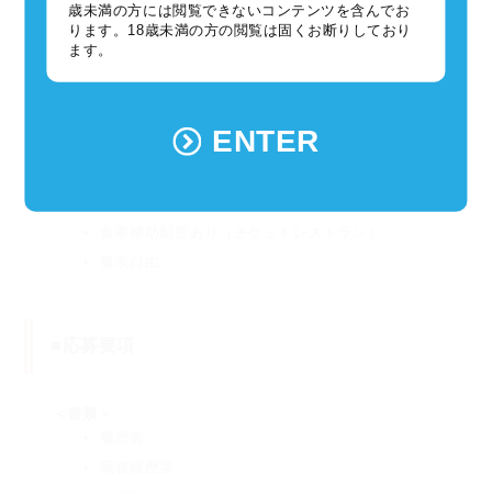
歳未満の方には閲覧できないコンテンツを含んでお
■福利厚生、待遇
ります。18歳未満の方の閲覧は固くお断りしており
ます。
給与改定 年1回 （4月）
賞与（2月） ※業績に応じて支給する場合あり
ENTER
交通費全額支給
社会保険完備（雇用、労災、健康、厚生年金）
医療保障
食事補助制度あり（チケットレストラン）
服装自由
■応募要項
＜書類＞
履歴書
職務経歴書