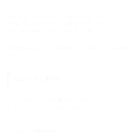
上記【書類、作品データ】をまとめたサイト、データをアップロ
ードしたストレージサービスのURLをご記載ください。
また、SNSがあれば、あわせてURLをご記載ください。
応募書類を確認のうえ、追加課題もしくは面接を行うかを判断し
ます。
■エントリー送付先
こちらのフォームより必要事項をご記載ください。
⇒
https://forms.gle/i6e4Hqn6Labd8BWd9
たくさんのご応募お待ちしております！