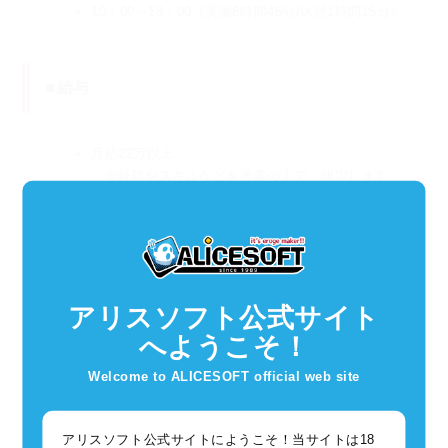
10：00～18：00（実働6時間45分/休憩1時間15分）
■給与
月給22万以上
※経験やスキルなどを考慮の上で、決定します。
※上記月給には20時間分のみなし残業代（2万8490
円以上）を含みます。
超過した場合には別途時間外手当を支給します。
アリスソフト公式サイト
■休日休暇
へようこそ！
Welcome to ALICESOFT official web site
年間休日120日 / 完全週休2日制、社会保険完備
アリスソフト公式サイトにようこそ！当サイトは18