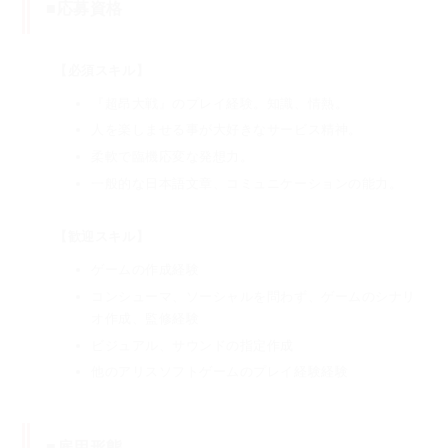
■応募資格
【必須スキル】
『超昂大戦』のプレイ経験。知識、情熱。
人を楽しませる事が大好きなサービス精神。
柔軟で臨機応変な発想力。
一般的な日本語文章、コミュニケーションの能力。
【歓迎スキル】
ゲームの作成経験
コンシューマ、ソーシャルを問わず、ゲームのシナリ
オ作成、監修経験
ビジュアル、サウンドの指定作成
他のアリスソフトゲームのプレイ経験経験
■雇用形態