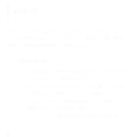
■仕事内容
ソーシャルゲーム『超昂大戦』における、イベントやメインスト
ーリーの根幹となるストーリープロット（物語の設計図・構成）
の制作、および原画指定の作成業務を担当いただきます。
【主な業務内容】
『超昂大戦』の世界観や設定に基づいた、新規ストー
リーのプロット（構成案）の作成
コミカルなギャグから熱いシリアス展開、ドラマチッ
クな演出までの幅広いストーリーの組み立て
登場キャラクターの魅力を最大限に引き出すイベント
展開やエピソードの企画・構成
キャラクターに関する原画指定作成及び資料収集