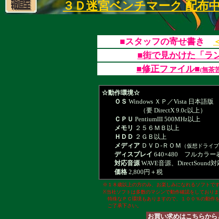
３Ｄ迷宮ベンチマーク 配布中
■スタッフの寄せ書き
■街で見かけた「ラ
■修正ファイル■
(無茶
☆動作環境☆
ＯＳ
Windows ＸＰ／Vista 日本語版
（要 DirectX 9.0c以上）
ＣＰＵ
PentiumIII 500MHz以上
メモリ
２５６ＭＢ以上
ＨＤＤ
２ＧＢ以上
メディア
ＤＶＤ-ＲＯＭ
（仮想ドライ
ディスプレイ
640×480 フルカラ
対応音源
WAVE音源、DirectSoun
価格
2,800円＋税
※１８歳以上の方のみ、お楽しみになれるソフトで
※当社ソフトは多数のマシンで動作確認をしており
特殊なＰＣ環境もありますので、１００％の動作を
ご了承下さい。
お買い求めはこちらから