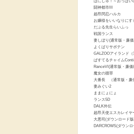
ばにしゅ！～おっぱい
闘神都市III
超昂閃忍ハルカ
お嬢様をいいなりにす
だぶる先生らいふっ
戦国ランス
妻しぼり(通常版・廉価
よくばりサボテン
GALZOOアイランド
ぱすてるチャイムConti
RanceVI(通常版・廉価
魔女の贖罪
大番長 （通常版・廉
妻みぐい2
ままにょにょ
ランス5D
DALK外伝
超昂天使エスカレイヤー
大悪司(ダウンロード版
DARCROWS(ダウンロ