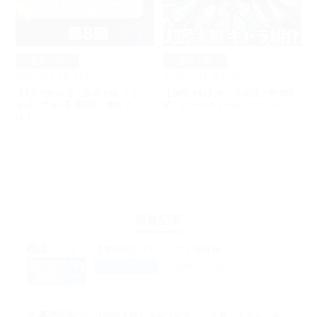
超昂大戦
超昂大戦
2025年11月27日
2025年11月26日
【1分でわかる！超昂大戦 メモメ
【超昂大戦】キャラ紹介／期間限
モダイナモ!!】第8回「魔女と
定「ビートストーム・ハヅキ」
は！」
新着記事
【第52回】アリスソフト放送局
ネットラジオ
2026年08月06日
【超昂大戦】キャラ紹介／「真夏のエスカ・オニ