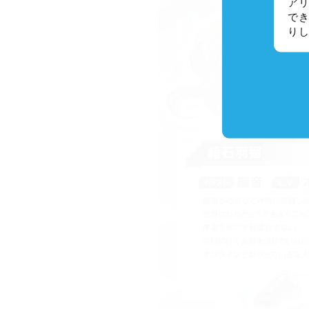
アリ
でき
り