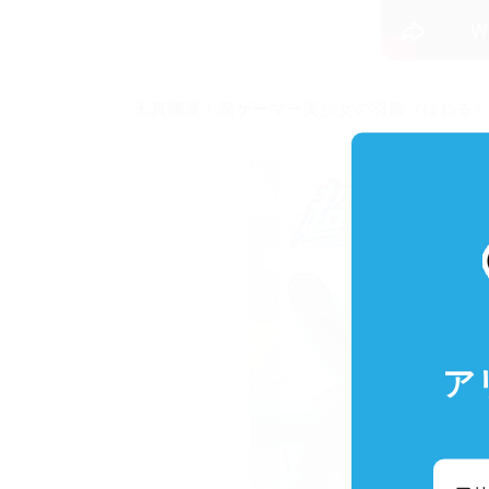
天真爛漫！廃ゲーマー美少女の羽留（はねる
ア