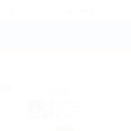
ニュース
採用情報
新着記事
【超昂大戦】キャラ
紹介／「神騎ビブリ
エル」、イベント報
酬「神騎カースエ
ロクミ
ル」
2026
超昂大戦