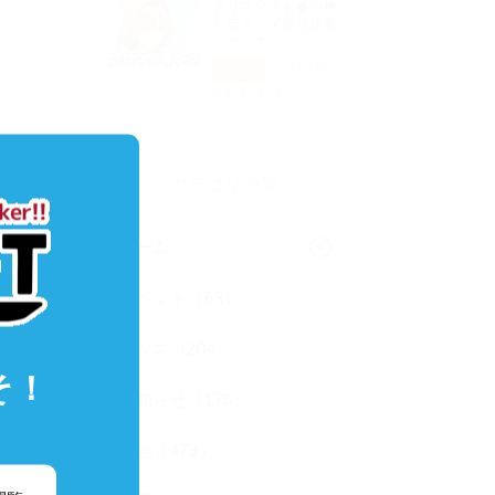
アリスソフト春の推
し活グッズ受注通販
について
2026年
グッズ
04月24日
カテゴリ一覧
ゲーム
イベント（63）
グッズ（204）
そ！
お知らせ（176）
企画（479）