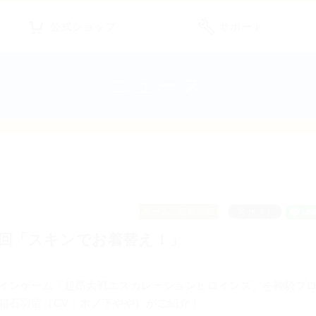
公式ショップ
サポート
ニュース
ゲーム：超昂大戦
7回「スキンでお着替え！」
インゲーム「超昂大戦エスカレーションヒロインズ」を神騎ブ
箱石羽留（CV：木ノ下やや）がご紹介！