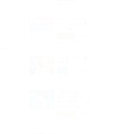
年05月06日
イベント「エクス・
リブリスの灰の果
て」開催！
2026
超昂大戦
年05月06日
スタッフ日記：第
676回
2026年05
企画
月01日
【超昂大戦】キャラ
紹介／期間限定「ビ
ートアモーレ・ジブ
リールアリエス」
2026
超昂大戦
年04月29日