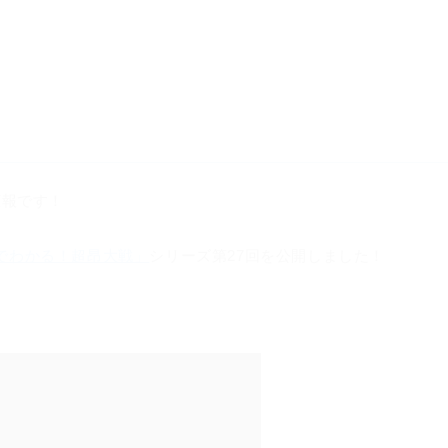
広報です！
でわかる！超昂大戦」
シリーズ第27回を公開しました！