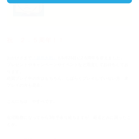
祝 ２．５周年！！
おかげさまで
「超昂大戦」
も5月25日に2.5周年を迎えました。
プレゼントやキャンペーンやイベントなど用意してお待ちしてお
ります。
絶賛プレイ中の方はもちろん、しばらくプレイしていない方、未
プレイの方も是非。
こんにちは、やすべです。
在宅勤務になってから3年半余り経ちますが、最近とみに困ったこ
とが。