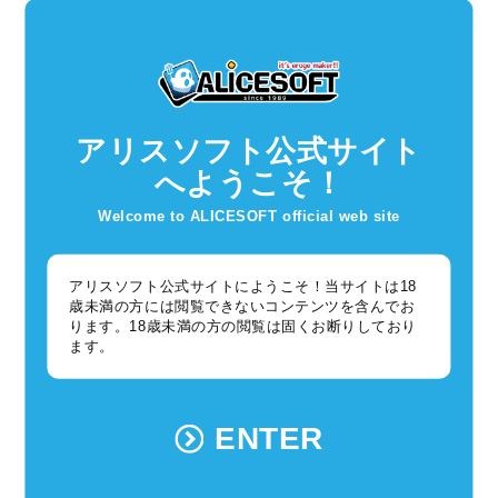
背面。
足元ではパフォーマーが長い一輪車でえっちらおっちらしてまし
た。
アリスソフト公式サイト
へようこそ！
しかしなんかイベントが重なってたのか、やたら人がいました。
Welcome to ALICESOFT official web site
このまま、活気が戻っていくといいですねー。
アリスソフト公式サイトにようこそ！当サイトは18
民博も見ていこうかと思いましたが、この日は時間の都合で断
歳未満の方には閲覧できないコンテンツを含んでお
念。
ります。18歳未満の方の閲覧は固くお断りしており
また見に行こう。
ます。
ENTER
》プログラム
【やすべ】