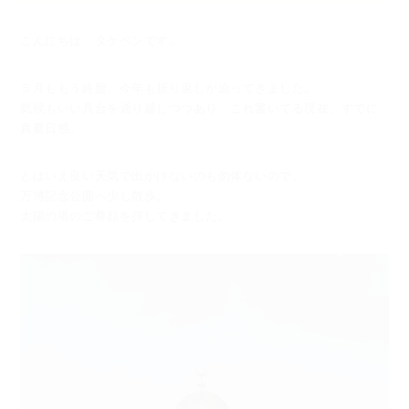
こんにちは、タケペンです。
５月ももう終盤、今年も折り返しが迫ってきました。
気候もいい具合を通り越しつつあり、これ書いてる現在、すでに
真夏日感。
とはいえ良い天気で出かけないのも勿体ないので、
万博記念公園へ少し散歩。
太陽の塔のご尊顔を拝してきました。