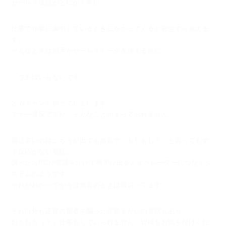
セールス電話がとにかく多い。
仕事で作業に集中しているときにかかってくると殺意すら覚えま
す。
そんなときは相手がセールストークを終える前に、
「ウチはいらないです」
とガチャンと切ってしまいます。
マナー違反ですが、そんなことかまってられません。
最近多いのはこちらが出ても無言で「もしもし？」と言ってもす
ぐ反応がない電話。
調べたらPCが電話をかけて相手が出るとオペレーターにつなぐシ
ステムのようです。
それがわかってからは無言のときは即切ってます。
それ以外も正規の業者を騙った詐欺まがいの電話もあり、
おちおち（？）仕事もしていられません。皆様もお気を付けくだ