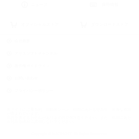
ニュース
採用情報
オフィシャルストア
ダウンロードストア
会社概要
アリスソフトチャンネル
著作権ガイドライン
お問い合わせ
プライバシーポリシー
本サイトには暴力的、残酷的シーン、犯罪にあたる行為等、過激な表現
が含まれています。
気分を害するおそれがありますので御注意ください。また、犯罪にあた
る行為を絶対に真似しないでください。
Copyright © ALICESOFT. All Rights Reserved.