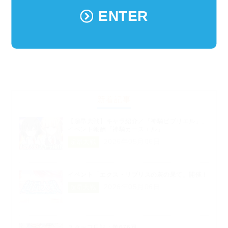
ENTER
新着記事
【超昂大戦】キャラ紹介／「神騎ビブリエル」、
イベント報酬「神騎カースエル」
2026年05月06日
超昂大戦
イベント「エクス・リブリスの灰の果て」開催！
2026年05月06日
超昂大戦
スタッフ日記：第676回