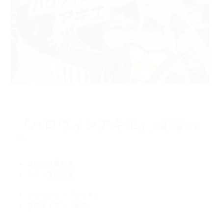
『ハロウィンアキエ』
うぐもり
／
鵜久森
アキ
エ
原画：八重樫南
ＣＶ：夏樹柑菜
レアリティ：『ＳＳＲ』
攻撃タイプ：『物理』