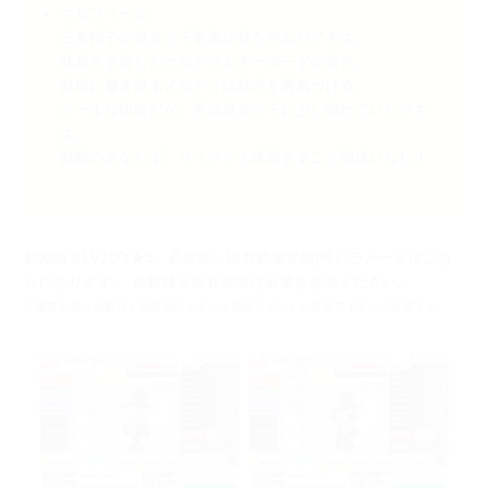
プロフィール
三角帽子の魔女っ子衣装に身を包んだアキエ。
荘厳さを増したホログラムキーボードの音色。
戦場に響き渡るメロディは味方を勇気づける。
クールな印象だが、実は魔女っ子に少し憧れていたアキ
エ。
戦闘のみならず、ライブでも活躍すること間違いなし！
初期値＆LV100(★3、必殺技・固有効果覚醒)時パラメータはこち
らになります。
必殺技＆固有効果は画像を参照ください。
※固有効果と必殺技を覚醒強化するには覚醒ポイントと別途アイテムが必要です