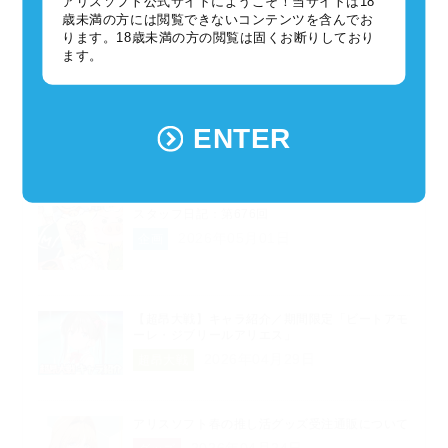
アリスソフト公式サイトにようこそ！当サイトは18
【超昂大戦】キャラ紹介／「神騎ビブリエル」、
歳未満の方には閲覧できないコンテンツを含んでお
イベント報酬「神騎カースエル」
ります。18歳未満の方の閲覧は固くお断りしており
2026年05月06日
超昂大戦
ます。
イベント「エクス・リブリスの灰の果て」開催！
ENTER
2026年05月06日
超昂大戦
スタッフ日記：第676回
2026年05月01日
企画
【超昂大戦】キャラ紹介／期間限定「ビートアモ
ーレ・ジブリールアリエス」
2026年04月29日
超昂大戦
アリスソフト春の推し活グッズ受注通販について