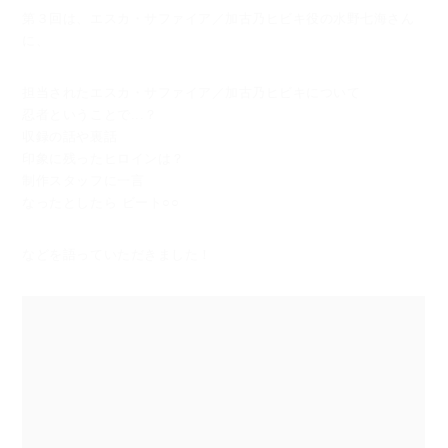
第３回は、エスカ・サファイア／加古乃ヒビキ役の水野七海さん
に、
担当されたエスカ・サファイア／加古乃ヒビキについて
忍者ということで...？
収録の話や裏話
印象に残ったヒロインは？
制作スタッフに一言
なったとしたら ビート○○
などを語っていただきました！