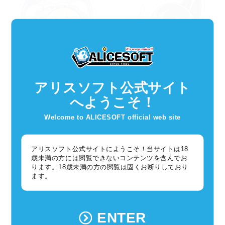
アリスソフト公式サイト
へようこそ！
Welcome to ALICESOFT official web site
原画：かにかま(
@kanihamiso
)
サイズ：アクリル 約70mm×70mm 連結可能
アリスソフト公式サイトにようこそ！当サイトは18
歳未満の方には閲覧できないコンテンツを含んでお
今回のアクリルチャームも連結が可能です。
ります。18歳未満の方の閲覧は固くお断りしており
ます。
どんどん繋げてお楽しみください。
hitoKariいこうぜ！
ENTER