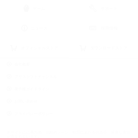
ゲーム
サポート
ニュース
採用情報
オフィシャルストア
ダウンロードストア
会社概要
アリスソフトチャンネル
著作権ガイドライン
お問い合わせ
プライバシーポリシー
本サイトには暴力的、残酷的シーン、犯罪にあたる行為等、過激な表現
が含まれています。