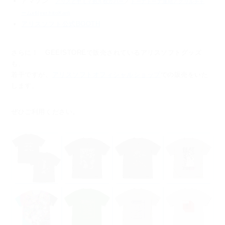
アマゾン
／
アリスとヤミィ抱き枕カバー
ドーナドーナ連結アクリルチャ
ームx6(ver.hitoKari)
アリスソフト公式BOOTH
さらに！ GEE!STOREで販売されているアリスソフトグッズ
も、
若干ですが、
アリスソフトオフィシャルショップ
での販売をいた
します。
ぜひご利用ください。