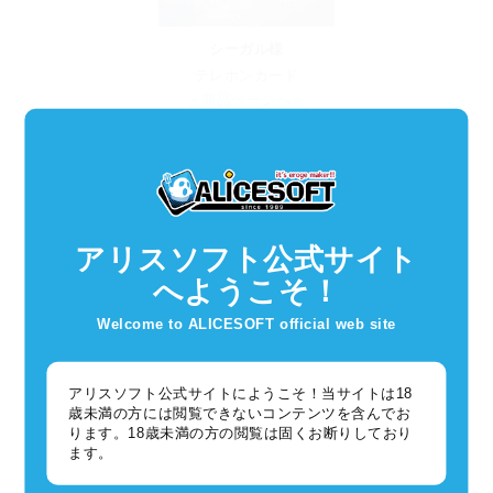
シーガル様
テレホンカード
＜商品ページへ＞
アリスソフト公式サイト
メロンブックス様
へようこそ！
テレホンカード
＜商品ページへ＞
Welcome to ALICESOFT official web site
アリスソフト公式サイトにようこそ！当サイトは18
歳未満の方には閲覧できないコンテンツを含んでお
ります。18歳未満の方の閲覧は固くお断りしており
ブックメイト
ます。
様
テレホンカー