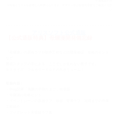
※掲載順不同
※掲載イラストを使用した特典になります。デザイン等は各販売店様でご確認くださ
い
アリスソフト公式通販
【公式通販特典】母爛漫開発備忘録
『母爛漫』の原画ラフや制作工程などの開発秘話、攻略のヒント
など、
開発スタッフの手による、ここでしか見れない冊子です。
Ｂ５サイズ、フルカラー４０Ｐの大ボリューム！
収録内容：
・Blog記事「風麟の半熟たまご」出張版
・母爛漫の攻略ヒント
・イベントシーンの原画ラフ、線画、背景ラフ、完成までの作業
工程紹介
・ブックレット未収録ラフ集