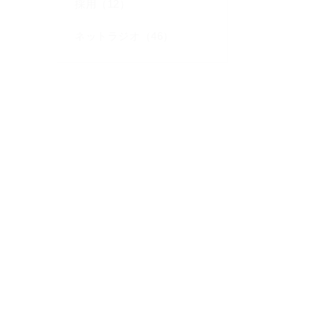
採用（12）
ネットラジオ（46）