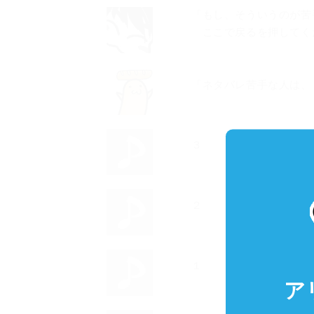
「もし、そういうのが苦
ここで戻るを押してく
「ネタバレ苦手な人は、
３
２
１
ア