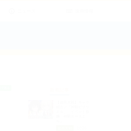
ニュース
採用情報
新着記事
【超昂大戦】キャラ
紹介／「神騎ビブリ
エル」、イベント報
酬「神騎カースエ
ル」
2026
超昂大戦