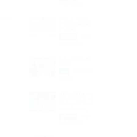
年05月06日
イベント「エクス・
リブリスの灰の果
て」開催！
2026
超昂大戦
年05月06日
スタッフ日記：第
676回
2026年05
企画
月01日
【超昂大戦】キャラ
紹介／期間限定「ビ
ートアモーレ・ジブ
リールアリエス」
2026
超昂大戦
年04月29日