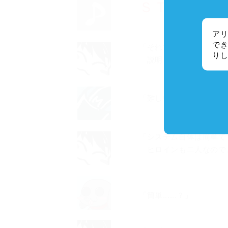
ＳＴＡＲＴ！
アリ
でき
「それでは、ゲームシス
り
説明させていただきま
「難しいのは勘弁してく
「システム自体は簡単で
ヒロインも二人なので
「簡単......？」