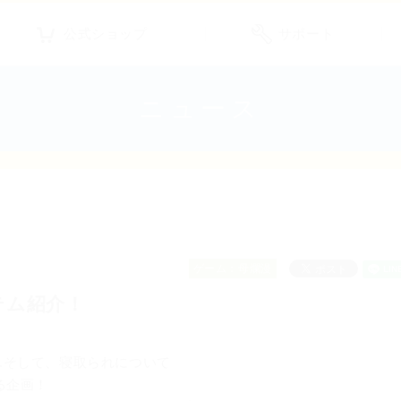
公式ショップ
サポート
ニュース
ゲーム：母爛漫
テム紹介！
...そして、寝取られについて
る企画！