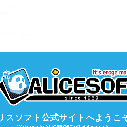
手な方は、
ださい」
もどるなりよ！」
リスソフト公式サイト
へようこ
Welcome to ALICESOFT official web site