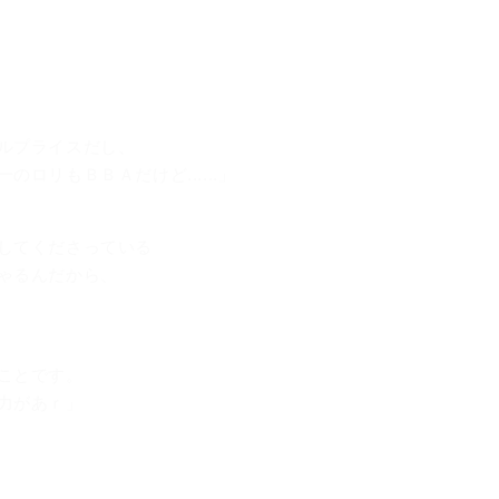
ルプライスだし、
ロリもＢＢＡだけど......」
してくださっている
ゃるんだから、
ことです。
力があｒ」