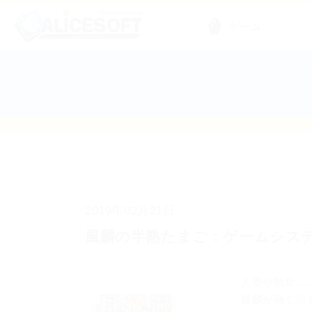
ゲーム
2019年02月21日
風麟の半熟たまご：ゲームシス
人妻や熟女...
風麟が熱く語