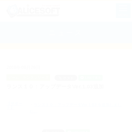
MENU
ニュース
2018年06月26日
ゲーム：ランスシリーズ
ランス１０：アップデータVer.1.03追加
【サポー
・
ランス１０：アップデータVer.1.03 を追加しまし
ト】
た。