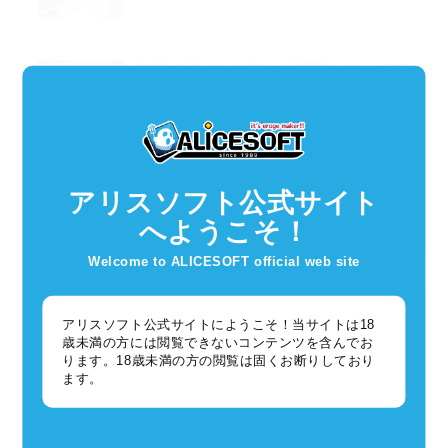
【超昂大戦】キャラ紹介／期間限定「ビートアモ
ーレ・ジブリールアリエス」
2026年04月29日
超昂大戦
アリスソフト春の推し活グッズ受注通販について
アリスソフト公式サイト
2026年04月24日
グッズ
へようこそ！
Welcome to ALICESOFT official web site
カテゴリ一覧
アリスソフト公式サイトにようこそ！当サイトは18
歳未満の方には閲覧できないコンテンツを含んでお
ります。18歳未満の方の閲覧は固くお断りしており
ゲーム
ます。
イベント（63）