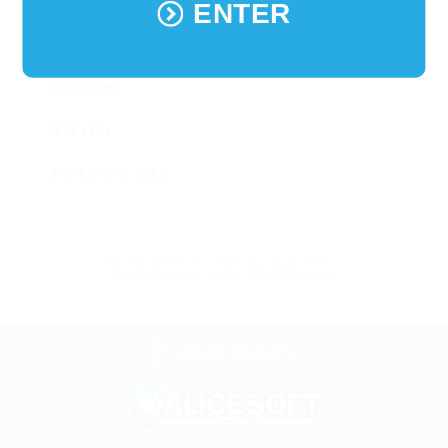
グッズ（204）
ENTER
お知らせ（176）
企画（479）
採用（12）
ネットラジオ（46）
前のニュースへ
一覧へ
次のニュースへ
ページ上部へ戻る