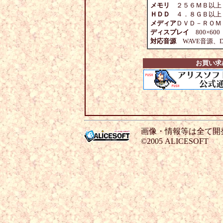
メモリ
２５６ＭＢ以上
ＨＤＤ
４．８ＧＢ以上
メディア
ＤＶＤ－ＲＯ
ディスプレイ
800×60
対応音源
WAVE音源、Di
お買い求
画像・情報等は全て開
©2005 ALICESOFT