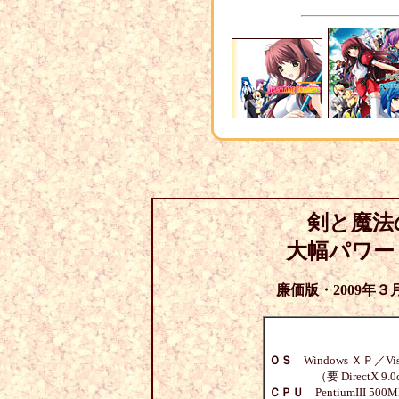
剣と魔法
大幅パワーＵＰ
廉価版・2009年３
ＯＳ
Windows ＸＰ／Vi
（要 DirectX 9.
ＣＰＵ
PentiumIII 50