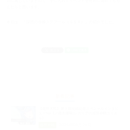
力に属していますので、
手に入れてイベントを有利に進めてもら
えたらと思います。
本日は、「深窓の令嬢ステアール（ＳＳＲ）」の紹介でした。
新着記事
【超昂大戦】第３部完結記念スペシャルインタビ
ューVol.1／碓氷珊瑚(レガリアの超昂神騎ユリエ
ル)
2026年06月24日
超昂大戦