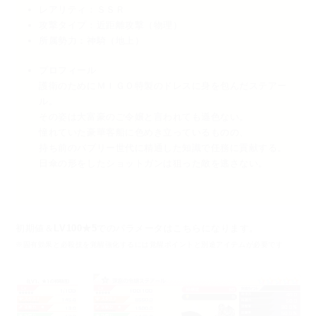
レアリティ：ＳＳＲ
攻撃タイプ：近距離攻撃（物理）
所属勢力：神騎（地上）
プロフィール
護衛のためにＭＩＧＯ特製のドレスに身を包んだステアー
ル。
その姿は大富豪のご令嬢と言われても遜色ない。
憧れていた豪華客船に色めき立っているものの、
持ち前のバブリー世代に精通した知識で任務に貢献する。
日傘の形をしたショットガンは狙った敵を逃さない。
初期値＆
LV100★5
でのパラメータはこちらになります。
※固有効果と必殺技を覚醒強化するには覚醒ポイントと別途アイテムが必要です