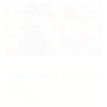
『深窓の令嬢ステアール』
むげん
／
無限
レイカ
原画：羽鳥ぴよこ
ＣＶ：あかしゆき