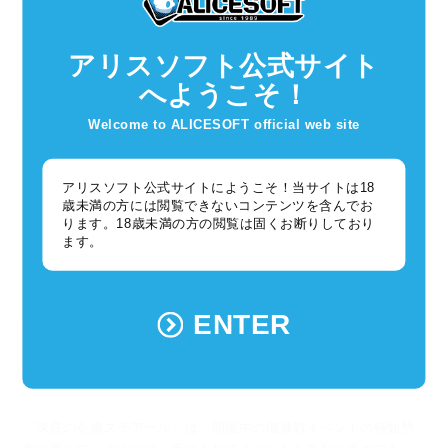
ＡＫ中の大型ボスにのみ
プ
必殺技威力１５０％アップ
撃退した敵の数×１０％必殺ゲージ
反撃発生時、
アリスソフト公式サイト
増加
自身の攻撃１０％アップ（最大５
０％）
へようこそ！
Welcome to ALICESOFT official web site
アリスソフト公式サイトにようこそ！当サイトは18
歳未満の方には閲覧できないコンテンツを含んでお
ります。18歳未満の方の閲覧は固くお断りしており
ます。
ENTER
「深窓の令嬢ステアール」は、開催中の殲滅戦イベントの特効勢