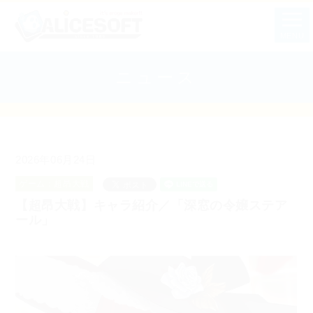
MENU
ニュース
2026年06月24日
ゲーム：超昂大戦
【超昂大戦】キャラ紹介／「深窓の令嬢ステア
ール」