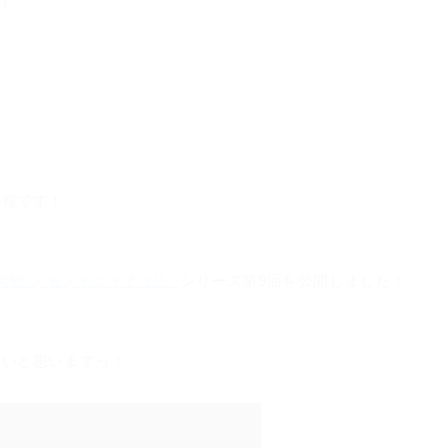
！
広報です！
戦 メモメモダイナモ!!」
シリーズ第9回を公開しました！
たいと思いますっ！