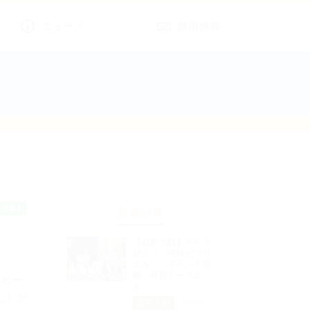
ニュース
採用情報
新着記事
【超昂大戦】キャラ
紹介／「神騎ビブリ
エル」、イベント報
酬「神騎カースエ
、ビー
ル」
む）が
2026
超昂大戦