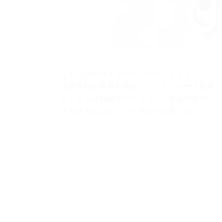
こちらはビートファインダー・フェリニ／フェ
超昂大戦の世界を紹介していくショート動画
※こちらは神騎ブロクミエル／箱石羽留の
「
まだ見てないよという方はぜひ見てね！