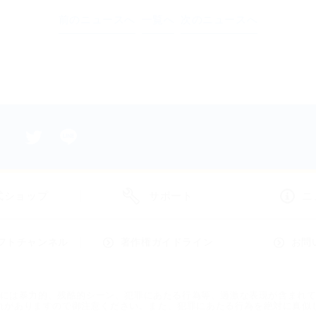
前のニュースへ
一覧へ
次のニュースへ
N
ャルストア
ードストア
式ショップ
サポート
ニ
フトチャンネル
著作権ガイドライン
お問
には暴力的、残酷的シーン、犯罪にあたる行為等、過激な表現が含まれ
れがありますので御注意ください。また、犯罪にあたる行為を絶対に真似