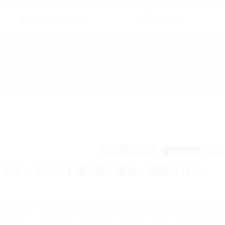
公式ショップ
サポート
ニュース
ゲーム：超昂大戦
モダイナモ!!】第9回「魔女：箱船とは！」
インゲーム「超昂大戦エスカレーションヒロインズ」の世界を
インダー・フェリニ／フェリニア・クレアライズ（CV：榎本ね