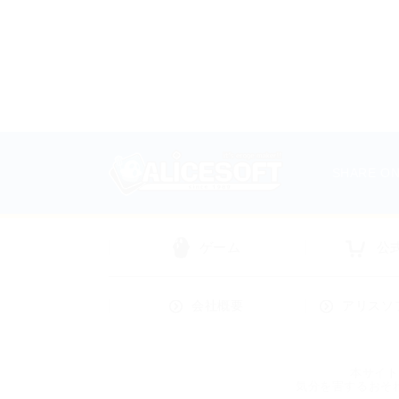
SHARE O
オフィシ
ダウンロ
ゲーム
公
会社概要
アリスソ
本サイト
気分を害するおそ