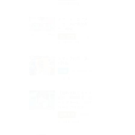
年05月06日
イベント「エクス・
リブリスの灰の果
て」開催！
2026
超昂大戦
年05月06日
スタッフ日記：第
676回
2026年05
企画
月01日
【超昂大戦】キャラ
紹介／期間限定「ビ
ートアモーレ・ジブ
リールアリエス」
2026
超昂大戦
年04月29日