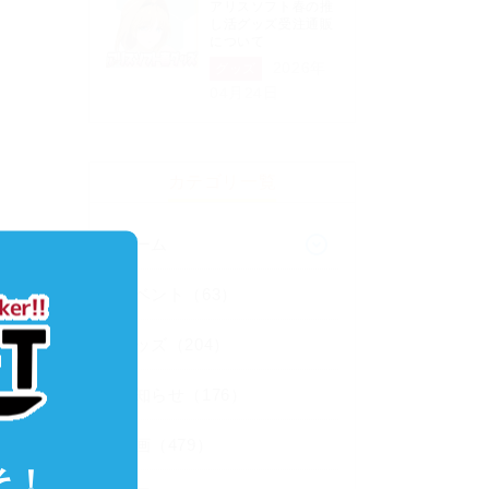
アリスソフト春の推
し活グッズ受注通販
について
2026年
グッズ
04月24日
カテゴリ一覧
ゲーム
イベント（63）
グッズ（204）
お知らせ（176）
企画（479）
そ！