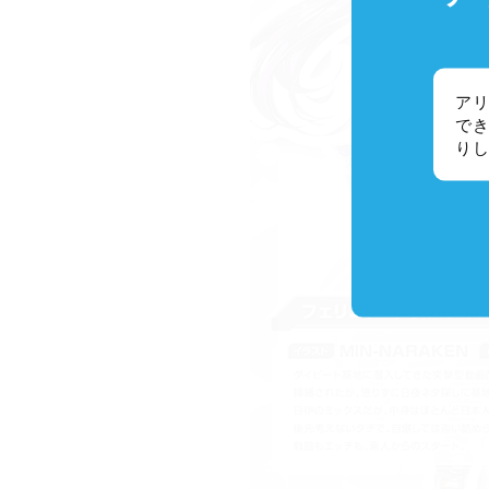
アリ
でき
り