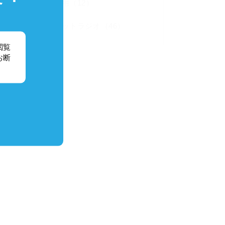
採用（12）
ネットラジオ（46）
閲覧
お断