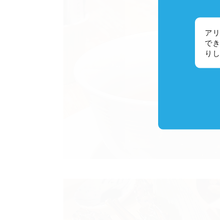
アリ
でき
り