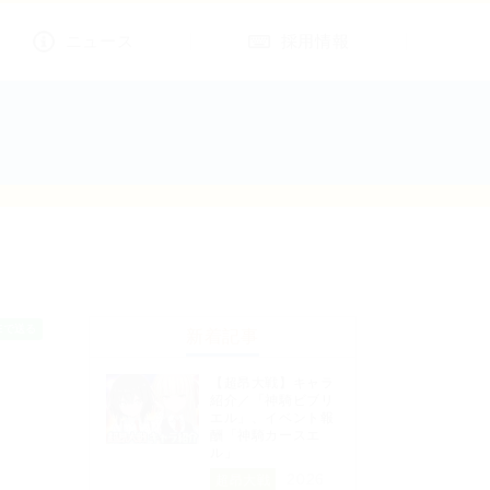
ニュース
採用情報
新着記事
【超昂大戦】キャラ
紹介／「神騎ビブリ
エル」、イベント報
酬「神騎カースエ
ル」
2026
超昂大戦