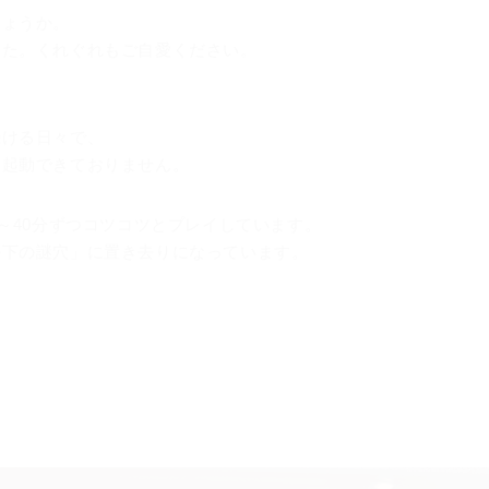
しょうか。
した。くれぐれもご自愛ください。
続ける日々で、
く起動できておりません。
～40分ずつコツコツとプレイしています。
の下の謎穴」に置き去りになっています。