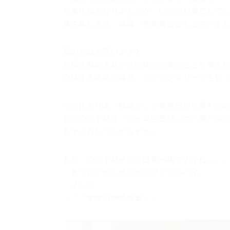
年末年始となりましたが、いかがお過ごしで
寒さ厳しき折、地震、熊被害などもございま
私の方はと言いますと、
超昂大戦の更新やその他の作業のことを考え
心休まる時間が減り、ポケ〇ンスリープも暫
その代わり某『戦場６』を発売日から週4で30
私の心の平穏は「カイロ包囲戦」の「廃バス
あそこおちつくからすき。
あと、心の平穏その２は食べ物ですかね......。
・食べたいから焼いたのアップルパイ♪
・ヌン活
・「「突然の伊勢海老」」