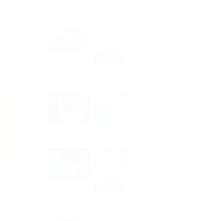
年05月06日
イベント「エクス・
リブリスの灰の果
て」開催！
2026
超昂大戦
年05月06日
スタッフ日記：第
676回
2026年05
企画
月01日
【超昂大戦】キャラ
紹介／期間限定「ビ
ートアモーレ・ジブ
リールアリエス」
2026
超昂大戦
年04月29日