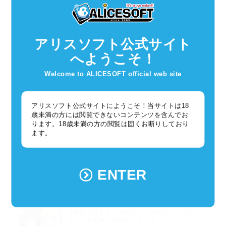
こちらはビートファインダー・フェリニ／フェリニア・クレアラ
イズ（CV：榎本ねむ）が
超昂大戦の世界を紹介していくショート
アリスソフト公式サイト
動画です！
※こちらは神騎ブロクミエル／箱石羽留の
「1分でわかる！超昂大
へようこそ！
戦」
とは別のシリーズです。
まだ見てないよという方はぜひ見て
Welcome to ALICESOFT official web site
ね！
アリスソフト公式サイトにようこそ！当サイトは18
歳未満の方には閲覧できないコンテンツを含んでお
ります。18歳未満の方の閲覧は固くお断りしており
ます。
ENTER
新着記事
【超昂大戦】キャラ紹介／「神騎ビブリエル」、
イベント報酬「神騎カースエル」