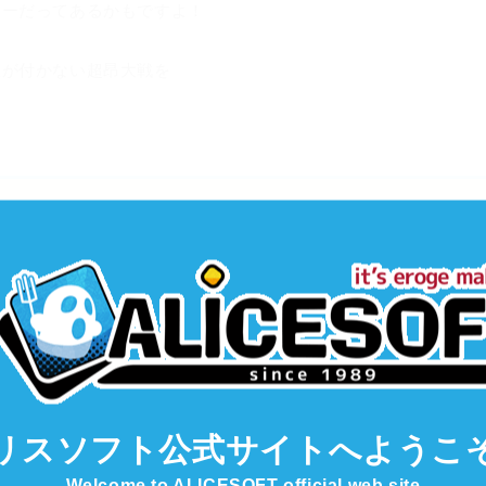
ヤーだってあるかもですよ！
想が付かない超昂大戦を
リスソフト公式サイト
へようこ
たね。
Welcome to ALICESOFT official web site