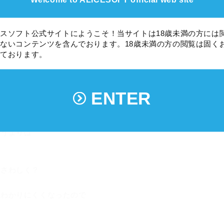
スソフト公式サイトにようこそ！当サイトは18歳未満の方には
ないコンテンツを含んでおります。18歳未満の方の閲覧は固く
の衣装差分三着目です。凄いな。
しております。
華。
ゲットしてね！
ENTER
いうよりは
ふさわしく？
がわかりにくくなったので