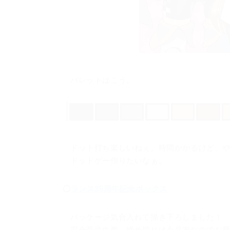
パレットはこう。
ドット打ち楽しいねぇ。時間かかるけど、
ドットゲー作りたいなぁ。
〇
ランス35周年記念ボックス
パッケージ気合入れて描き下ろしました！
完全受注生産、締め切りは今月末なのでお