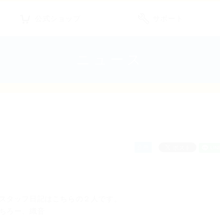
公式ショップ
サポート
ニュース
企画
スタッフ日記はこちらの２人です。
ちろー、織音