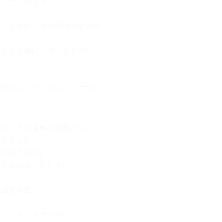
シリーズのように、
なりますが、その初回ですので
。
らかなり飛ばしていますので、
が頭に入ってこないよ、ママン！
すが、その名称は初期から
なりました。
.いたわけではなく、
打ち合わせしたときに、
は臨機応変！
ルエスカレイヤーや