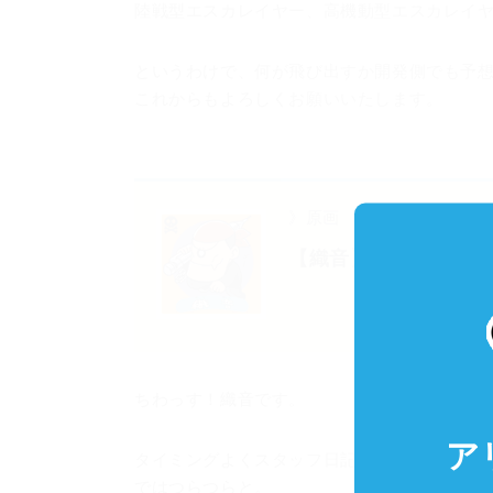
陸戦型エスカレイヤー、高機動型エスカレイ
というわけで、何が飛び出すか開発側でも予
これからもよろしくお願いいたします。
》原画
【織音】
ちわっす！織音です。
ア
タイミングよくスタッフ日記が回って来まし
ではつらつらと。