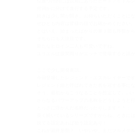
位置づけ的には以前にあったビートアイドル
何回かに分けて進行する予定です。
続きは少し間が開き、お待ちいただくことに
ぜひとも内容は皆様の目でお確かめください
とはいえ、始まったばかりの第３部も序盤か
そちらにも大注目です。
新たなヒロイン二人も可愛いですね。
ユリエルは股間周りがエッチで登場すると話
ここで少し開発裏話。
今回登場したレジェンド・エスカレイヤーで
レジェンド組と呼ばれてきた名を冠する事に
そう、最初からこうなることを想定して.....
さらなるパワーアップの名称をどうしようと
とっさに浮かんだ名称だったりします＾＾；
長く続いているシリーズですからね、ときに
捨てる設定あれば拾う設定あり！
これが最終形態？ いやいや、まだフルメタ