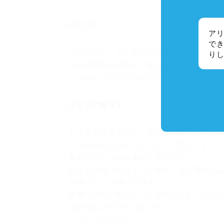
〇
超昂大戦
アリ
でき
バビロニア・ニル実装されましたね。ニル
り
今回は魔女の超昂化、変身フォームで超豪
いつもよりやたら時間かかってます。是非
〇アリスの館３５
もう２ヵ月前ですね。そんなに経った？と
もっと前じゃなかったっけ？と思えます。
展示コーナーの付箋貼りスペース、
あそこに描いたコメント用絵、３５周年に
16色ドットで描いてみました。
綺麗な印刷で逆にドットで描いたというの
等倍で貼り付けておきます。
こういうのでした。