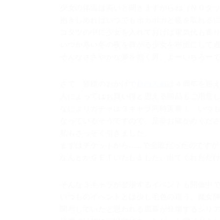
少女の体温は高いと聞きますからね（ＮＯタ
抱きしめればいつでもポカポカと暖を取れる
コタツの中に少女を入れておけば電気代も要
いつか寒い冬の夜を群がる少女を布団にして過ごした
そんなささやかな夢を抱く男、よーいちろー
さて、皆様のおかげで
超昂大戦
は４周年を迎
人によってはお買い得と思える商品もご用意
なによりガチャは３キャラ同時実装！ いつ
なっているそうですので、是非お確かめくだ
私もさっそく引きました。
まずはチケットから......で全敗だったので
なんとかＧＥＴいたしました。出てくれただ
そんな３キャラが登場するイベントも開催中
いつものイベントとは少し毛色の違う、魔女
関与していたと思われる黒幕が登場するシリ