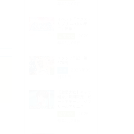
年05月06日
イベント「エクス・
リブリスの灰の果
て」開催！
2026
超昂大戦
年05月06日
スタッフ日記：第
676回
2026年05
企画
月01日
【超昂大戦】キャラ
紹介／期間限定「ビ
ートアモーレ・ジブ
リールアリエス」
2026
超昂大戦
年04月29日