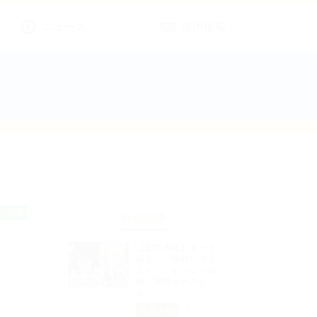
ニュース
採用情報
新着記事
【超昂大戦】キャラ
紹介／「神騎ビブリ
エル」、イベント報
酬「神騎カースエ
ル」
2026
超昂大戦