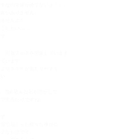
ッチなので確かめてないよ！）。
に違いありません。
りませんよ！
い......
です。
え、現在フェスを開催しています。
しています。
もよりＳＳＲが当たりやすく
さい。
すが、溜め込んだ石を溶かして
けで大当たりですね。
です。
陣営で起こった様々な事件に
アスなお話です。