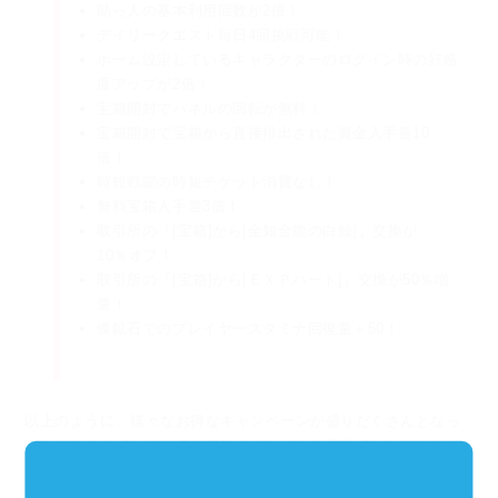
助っ人の基本利用回数が2倍！
デイリークエスト毎日4回挑戦可能！
ホーム設定しているキャラクターのログイン時の好感
度アップが2倍！
宝箱開封でパネルの回転が無料！
宝箱開封で宝箱から直接排出された資金入手量10
倍！
時短戦闘の時短チケット消費なし！
無料宝箱入手量3倍！
取引所の『[宝箱]から[全知全能の白鯨]』交換が
10％オフ！
取引所の『[宝箱]から[ＥＸＰハート]』交換が50％増
量！
蝶鉱石でのプレイヤースタミナ回復量＋50！
以上のように、様々なお得なキャンペーンが盛りだくさんとなっ
ておりますので、
ぜひ年末年始のプレイにお役立ていただければ
と思います！