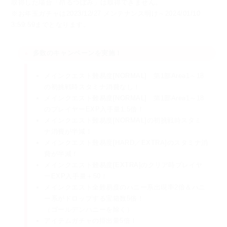
取得した場合「昂るつぼみ」は取得できません。
※お年玉ガチャは2023/12/27 メンテナンス明け～2024/01/10
3:59:59までとなります。
多数のキャンペーンを実施！
メインクエスト難易度[NORMAL] 第1部Area1～18
の初挑戦時スタミナ消費なし！
メインクエスト難易度[NORMAL] 第1部Area1～18
のプレイヤーEXP入手量1.5倍！
メインクエスト難易度[NORMAL]の初挑戦時スタミ
ナ消費が半減！
メインクエスト難易度[HARD／EXTRA]のスタミナ消
費が半減！
メインクエスト難易度[EXTRA]のクリア時プレイヤ
ーEXP入手量＋50！
メインクエスト全難易度のハニー系出現率2倍＆ハニ
ー系がドロップする宝箱数5倍！
（ゴールデンハニーを除く）
アイテムガチャの排出量5倍！