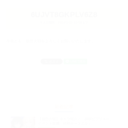
6UJVT8GKPLV6Z8
※入力期限：2024/1/22 23:59まで
今後とも、超昂大戦をよろしくお願いいたします。
新着記事
【超昂大戦】キャラ紹介／「神騎ビブリエル」、
イベント報酬「神騎カースエル」