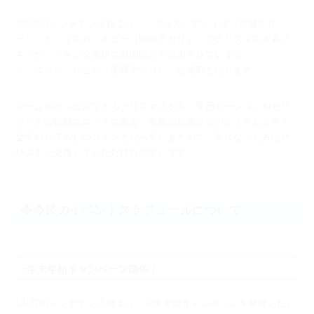
12/20のメンテナンス後より、「エスカ・アメイズ（雪城エリ
ー）」と「エスカ・ルビー（園崎アカリ）」の
クリスマス衣装ス
キンが、スキン交換所に期間限定で追加されています。
※「エスカ・ルビー（園崎アカリ）」は復刻となります。
ホーム画面へ設定できるクリスマス衣装、専用モーションやセリ
フ付きの戦闘ユニットに加え、
宝箱開封画面等のシステム音声も
全て録り下ろしのスキンとなっていますので、
気になった方はぜ
ひスキン交換していただければ幸いです。
◆今後のイベントスケジュールについて
○年末年始キャンペーン開催！
12/27のメンテナンス後より、年末年始キャンペーンを開催いたし