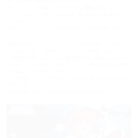
キノコ人間に一体何が起こったのか？
そして、イベント報酬として入手できる
「魔女コバリ」
。
チクッと刺すような毒舌が多いのは、丑の刻参りを魔力因子とし
ているから？！
ぜひイベントストーリーをお楽しみいただければと思います。
期間限定ガチャには、イベントストーリーで登場したエスカ・ル
ビーの新たな姿、
「聖夜エスカ・ルビー」が登場しております。
ご無沙汰の登場となりました紅蓮の超昂戦士。駆け出しの頃から
比べると、だいぶ変わって参りました。
（作中ではそれほど時間
が経過はしていない設定ですが...）
サンタ衣装にビビビと来た方は、ぜひ仲間に加えていただければ
と思います。
キャラ性能などは、こちらの
紹介記事
をご覧下さい。