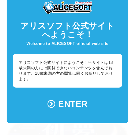
また、ログインボーナスでは
期間中最大10連分のプレミアムガチ
ャチケットが獲得可能
となっておりますので、毎日のログインを
お忘れなく！
アリスソフト公式サイト
へようこそ！
『宝箱2024個セット』や『巫女絵馬ガチャチケットセット』な
ど、
Welcome to ALICESOFT official web site
新年らしい商品も販売予定ですので、楽しみにお待ちいただけれ
ば幸いです。
アリスソフト公式サイトにようこそ！当サイトは18
歳未満の方には閲覧できないコンテンツを含んでお
ります。18歳未満の方の閲覧は固くお断りしており
○お正月イベント2024
ます。
2024年も、1/1の0時よりお正月イベント
『初夢プリズン』
を開催
いたします。
ENTER