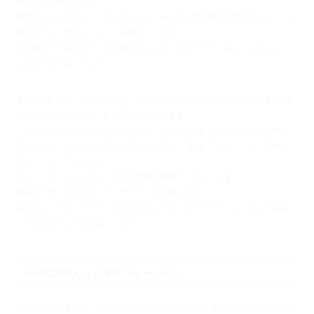
ームでお届けします！
既刊のキャラクターブックvol.1、vol.2も当日販売予定なので、お
持ちでない方はよろしくお願いします。
当日販売予定のグッズは他にもございますので、詳しくは
こちら
の記事
をご覧ください。
また会場では、
公式４コマ「ゆるっとエスカレーション」
連載開
始記念のリーフレットを配布いたします。
「プレミアムガチャチケットx1」がもらえるシリアルコード付き
ですので、
コミケ会場にお越しの方は、是非アリスソフトブース
でゲットしてください。
※リーフレットはなくなり次第配布終了いたします
会場に来た方向けにアンケートも実施します。
お答えいただいた方への記念品もございますので、よろしければ
ご回答よろしくお願いします。
○FANZA同人５０％オフセール中！
デジタルコミック
『超昂大戦 Starting point』
や
超昂大戦キャラク