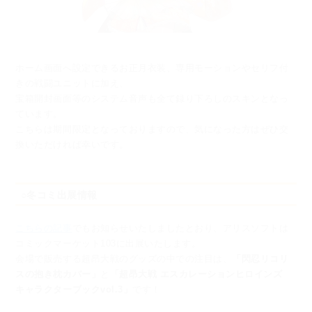
ホーム画面へ設定できるお正月衣装、専用モーションやセリフ付
きの戦闘ユニットに加え、
宝箱開封画面等のシステム音声も全て録り下ろしのスキンとなっ
ています。
こちらは期間限定となっておりますので、気になった方はぜひ交
換いただければ幸いです。
○冬コミ出展情報
こちらの記事
でもお知らせいたしましたとおり、アリスソフトは
コミックマーケット103に出展いたします。
会場で販売する超昂大戦のグッズの中での注目は、
「閃忍リコリ
スの抱き枕カバー」
と
「超昂大戦 エスカレーションヒロインズ
キャラクターブックvol.3」
です！