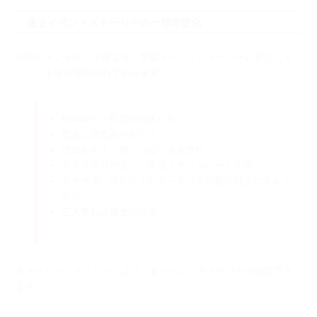
○過去イベントストーリーの一部常設化
12/6のメンテナンス後より、常設イベントストーリーに新たに６
イベント分が追加されております。
RanceⅡ―反逆の姉妹たち―
聖夜に贈るありがとう
謹賀新年！ 裸いっぱい温泉旅行！
チョコ祭りだよ！ 風雲！チョコレート工場
トキサダ、勃たなくなる～すべての超昂戦士にさよう
なら～
三人寄れば魔女の知恵
ストーリー＞イベント より、各イベントストーリーを閲覧でき
ます。