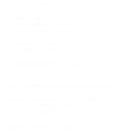
クリスマスの季節がやってきました。
箱船から小鍼さんがやってきたり、
あの人が威厳を置いて大胆な姿になったり、
まさかキノコ人間さんがあんなことになるなんて......。
私ですか？ わ、私は......、
は、恥ずかしすぎて言えませんっ！
聖なる夜の桃色時間、おたのしみに！
クリスマスの雰囲気でにぎやかな街をパトロールするダイビー
ト。
例年と違い、性的欲望が増大していることを危惧するなか、とん
でもないニュースが飛び込んで来て......
といったところから始まります。
威厳を置いて大胆な姿になったあの人とは？