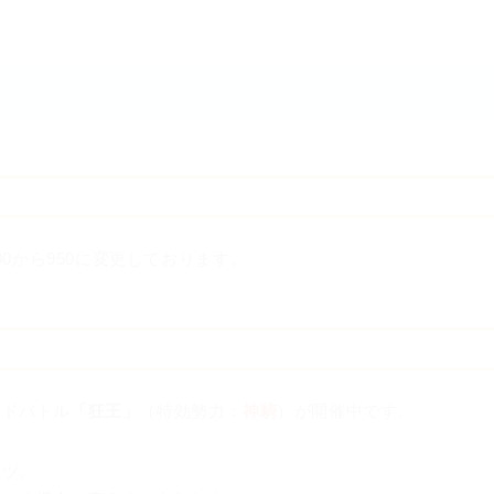
00から950に変更しております。
イドバトル
「狂王」
（特効勢力：
神騎
）が開催中です。
コツ。