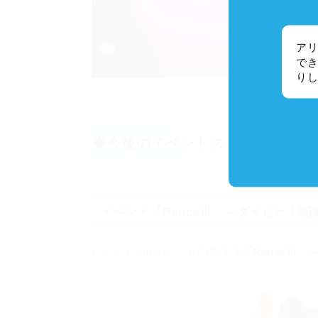
アリ
でき
り
◆今後のイベントスケジュールに
○イベント『RanceⅢ ―ダイビート
ランスコラボイベントの第３弾
『RanceⅢ