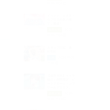
年05月06日
イベント「エクス・
リブリスの灰の果
て」開催！
2026
超昂大戦
年05月06日
スタッフ日記：第
676回
2026年05
企画
月01日
【超昂大戦】キャラ
紹介／期間限定「ビ
ートアモーレ・ジブ
リールアリエス」
2026
超昂大戦
年04月29日