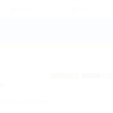
公式ショップ
サポート
ニュース
ゲーム：超昂大戦
月号
戦月間ブログ 2023年10月号