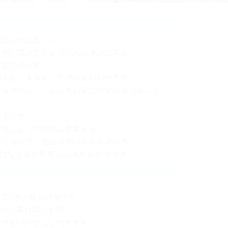
混乱の中にあった。
（元）魔人だという二人の来訪に加え、
と混乱の大嵐。
怪人に、人質として捕らえられた市民。
召喚された、一人の青い髪の少女の姿があった。
トキサダ。
の男によって騒動は加速する。
れるその男、混乱の源のようなその男。
..ではなく別の世界から来た厄介なヤツ！
第3弾の復刻開催です。
やかに暴れ回るお話、
るのもいいかもしれません。