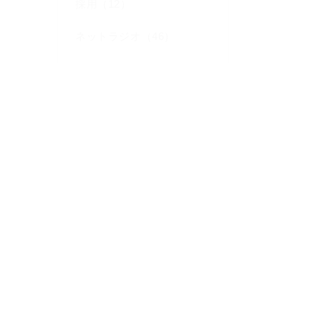
採用（12）
ネットラジオ（46）