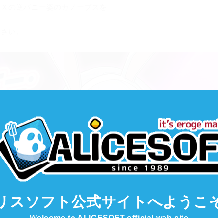
ＡＸの逆バニー姿のカノープスを
下さい。
リスソフト公式サイト
へようこ
Welcome to ALICESOFT official web site