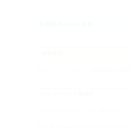
◆実装済みの出来事
○倉庫拡張
9/13のメンテナンスにて、倉庫の拡張上限を9
○レイドイベント開催中
プレイヤー全員でレイドボスを撃破する、レ
全体攻撃と単体攻撃の織り交ぜが高スコアの