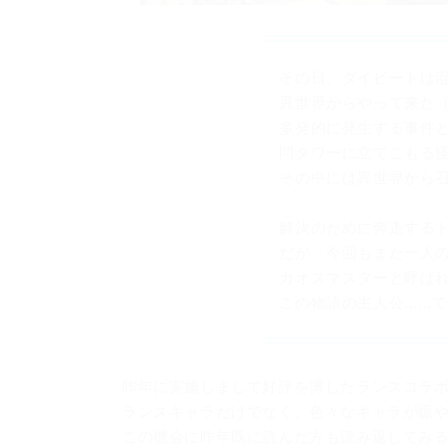
その日、ダイビートは
異世界からやって来た
多発的に発生する事件
閂タワーに立てこもる
その中には異世界から
解決のために奔走する
だが、今回もまた一人
カオスマスターと呼ば
この物語の主人公....
昨年に実施しまして好評を博したランスコラボ
ランスキャラだけでなく、色々なキャラが賑
この機会に昨年既に読んだ方も読み返してみ