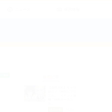
ニュース
採用情報
新着記事
【超昂大戦】キャラ
紹介／「神騎ビブリ
エル」、イベント報
酬「神騎カースエ
ル」
2026
超昂大戦