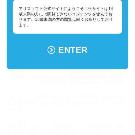
キャラクターのストーリーは加入以降、好感度に伴って解放され
アリスソフト公式サイトにようこそ！当サイトは18
ていきます。
歳未満の方には閲覧できないコンテンツを含んでお
ります。18歳未満の方の閲覧は固くお断りしており
ます。
アイテム「Ｇ・愛・情」や「好感エンジェル」を使用したり、
ホ
ームキャラクターとして設定する事で少しずつ上がっていきま
す。
ENTER
好感ストーリーを解放、再生していき、好感度が一定数を超える
と、
各キャラクター達のあんなこんな姿の純愛Ｈストーリーが解
放されます。
キャラクターストーリーを再生することで、蝶鉱石や昂るつぼみ
などが手に入るので、
積極的に狙っていってください！