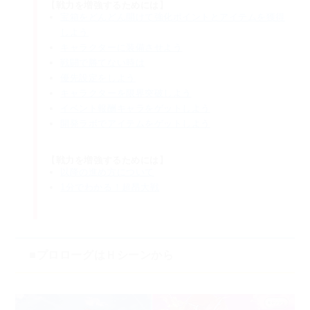
【戦力を増強するためには】
宝箱をどんどん開けて強化ポイントとアイテムを獲得
しよう
キャラクターに装備させよう
戦闘で勝てない時は
優先設定をしよう
キャラクターを限界突破しよう
イベント報酬キャラをゲットしよう
開発ラボでアイテムをゲットしよう
【戦力を増強するためには】
以降の進め方について
1分でわかる！超昂大戦
■プロローグはＨシーンから