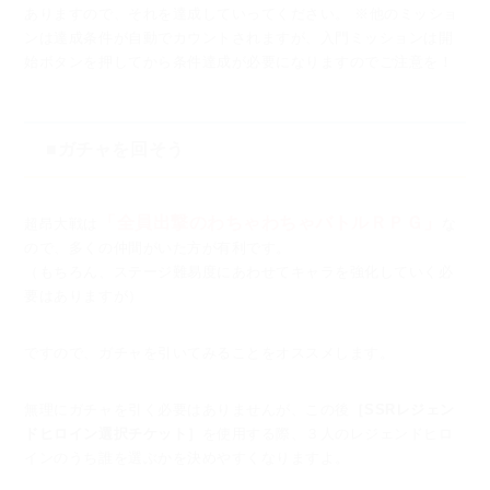
ありますので、
それを達成していってください。 ※他のミッショ
ンは達成条件が自動でカウントされますが、
入門ミッションは開
始ボタンを押してから条件達成が必要になりますのでご注意を！
■ガチャを回そう
「全員出撃のわちゃわちゃバトルＲＰＧ」
超昂大戦は
な
ので、多くの仲間がいた方が有利です。
（もちろん、ステージ難易度にあわせてキャラを強化していく必
要はありますが）
ですので、ガチャを引いてみることをオススメします。
無理にガチャを引く必要はありませんが、
この後
［SSRレジェン
ドヒロイン選択チケット］
を使用する際、
３人のレジェンドヒロ
インのうち誰を選ぶかを決めやすくなりますよ。