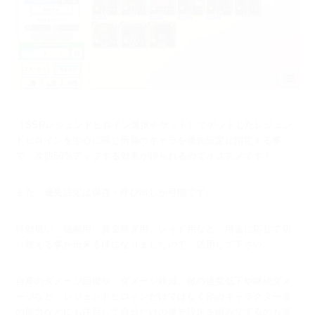
［SSRレジェンドヒロイン選択チケット］でゲットしたレジェン
ドヒロインを中心に
同じ所属のキャラを優先設定に指定する事
で、攻防50%アップする効果が得られるのでオススメです！
また、優先設定は保存・呼び出しが可能です。
特効狙い、強敵用、資金稼ぎ用、レイド用など、
用途に応じて切
り替える事が出来る様になりましたので、活用して下さい。
自軍のダメージ回復や、ダメージ軽減、敵の速度低下や継続ダメ
ージなど、
レジェンドヒロインだけではなく他のキャラクター達
の能力などにも注目して
自分だけの優先設定を組み立てるのも楽