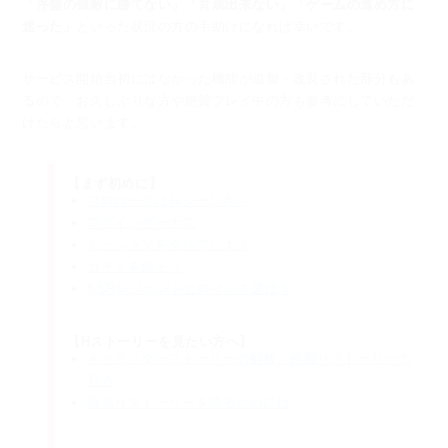
「序盤の強敵に勝てない」「育成出来ない」「ゲームの進め方に
迷った」
といった状況の方の手助けになれば幸いです。
サービス開始当初にはなかった機能が追加・改良された部分もあ
るので、
お久しぶりな方や絶賛プレイ中の方も参考にしていただ
けたらと思います。
【まず初めに】
プロローグはＨシーンから
ログインボーナス
ミッションをクリアしよう
ガチャを回そう
SSRレジェンドヒロインを選ぼう
【Hストーリーを見たい方へ】
キャラクターストーリーの解放、純愛Ｈストーリーの
見方
敗北Ｈストーリーを見るためには