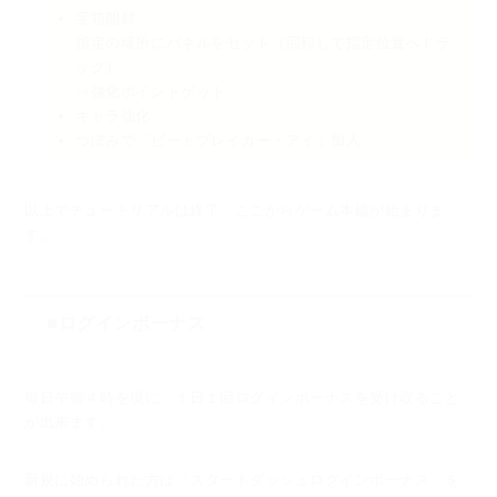
宝箱開封
指定の場所にパネルをセット（回転して指定位置へドラ
ッグ）
⇒強化ポイントゲット
キャラ強化
つぼみで「ビートブレイカー・アイ」加入
以上でチュートリアルは終了、ここからゲーム本編が始まりま
す。
■ログインボーナス
毎日午前４時を境に、１日１回ログインボーナスを受け取ること
が出来ます。
新規に始められた方は「スタートダッシュログインボーナス」を