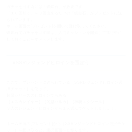
ガチャを回す為には「蝶鉱石」が必要です。
「１０回引く」を３回出来るだけの「蝶鉱石」がプレゼントに送
られています。
ホーム画面の[プレゼント]を開いて受け取ってください。
蝶鉱石でガチャを回す際は、入門ミッションを開始して進行中に
しておくことをオススメします。
■SSRレジェンドヒロインを選ぼう
ここで、プレゼントに送られている［SSRレジェンドヒロイン選
択チケット］を使って、
超昂シリーズのヒロインでもある、
［エスカレイヤー］［閃忍ハルカ］［神騎エクシール］
３人のレジェンドヒロインから１人選んでゲットしましょう！
ホーム画面の[プレゼント]から［SSRレジェンドヒロイン選択チケ
ット］を受け取ると、
選択画面へと移ります。