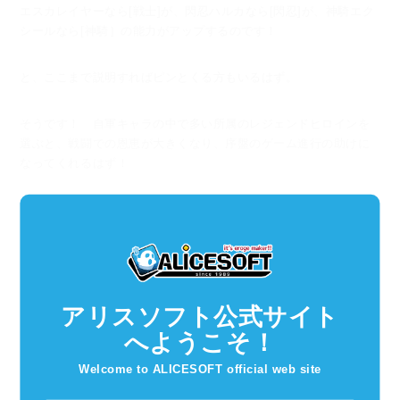
エスカレイヤーなら[戦士]が、
閃忍ハルカなら[閃忍]が、
神騎エク
シールなら[神騎］の能力がアップするのです！
と、ここまで説明すればピンとくる方もいるはず。
そうです！ 自軍キャラの中で多い所属のレジェンドヒロインを
選ぶと、
戦闘での恩恵が大きくなり、序盤のゲーム進行の助けに
なってくれるはず！
もちろん、そんなことは関係なく好きなレジェンドヒロインを選
んでもらって全然大丈夫です。
レジェンドヒロインは、SSRレアリティだけあって、皆強いんで
す！
アリスソフト公式サイト
へようこそ！
■キャラクターストーリーの解放、純愛Ｈストー
リーの見方
Welcome to ALICESOFT official web site