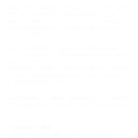
宝箱は、デイリー演習やメインクエスト、イベントステージをク
リア、ログインボーナスなど、
様々な場所で入手できます。
宝箱からは、強化パネルだけでなく、キャラクターの装備やプレ
イヤーの経験値が増えるアイテムなど
様々な物が出てきますの
で、いっぱい手に入れましょう！
なお、パズルは面倒だとか、面白そうだけど時間がかかるな
ー......といった方の為に、
「宝箱開封画面の演出高速化」の設定
がオススメです！
宝箱開封画面＞設定画面へ＞宝箱開封パネル配置① の順に進ん
でいただくと
高速化の項目がありますので「有効」をポチッと
な。開封演出が早送りになります。
そのほか簡易的なオート機能や、宝箱を強化ポイントと直接交換
できる仕組みも用意していますので、
安心して宝箱を貯めてくだ
さい。
宝箱開封オート機能
[宝箱開封画面＞設定画面へ＞宝箱開封パネル配置②]