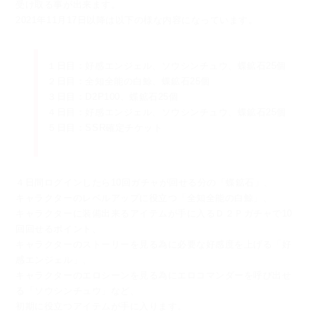
受け取る事が出来ます。
2021年11月17日以降は以下の様な内容になっています。
１日目：好感エンジェル、ソウシンチュウ、蝶鉱石25個
２日目：全知全能の白鯨、蝶鉱石25個
３日目：D2P100、蝶鉱石25個
４日目：好感エンジェル、ソウシンチュウ、蝶鉱石25個
５日目：SSR確定チケット
４日間ログインしたら10回ガチャが回せる分の「蝶鉱石」、
キャラクターのレベルアップに役立つ「全知全能の白鯨」、
キャラクターに装備出来るアイテムが手に入るＤ２Ｐガチャで10
回回せるポイント、
キャラクターのストーリーを見る為に必要な好感度を上げる「好
感エンジェル」、
キャラクターのエロシーンを見る為にエロコマンダーを呼び出せ
る「ソウシンチュウ」など、
初期に役立つアイテムが手に入ります。