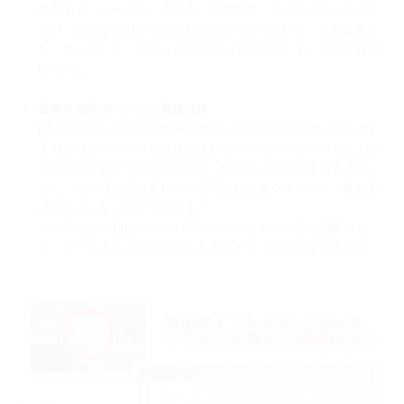
保管する、ベース化、資金化、自動配置...などたくさんありま
すが、
まずは手動で宝箱開封に慣れていただいて、これは要る
な...要らないな...と思った時に
少しずつ設定していただければ
OKです。
宝箱を強化ポイントと直接交換
[ホーム画面＞左下のSHOP交換所＞交換所開発ラボ＞取引所]
宝箱と強化ポイントを直接交換しちゃいたい！という方は上記
手順から宝箱と全知全能の白鯨、EXPハートを交換できます。
ただ、その場合宝箱開封で入手可能な装備やアイテム、蝶鉱石
は手に入らないのでご注意を！
※白鯨などの強化ポイント系アイテムはキャラ強化画面の左
上、ユーノさんの顔の近くにある＋ボタンから使用できます。