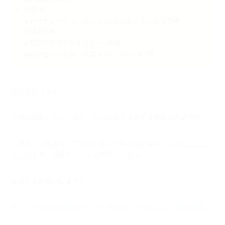
内容物：
●ドーナドーナ いっしょにわるいことをしようTHE
HOLE 6種
●初回特典アクリルプレート6種
●全部セット特典：特製クリアファイル6種
以上となります！
今回ご紹介したグッズは、いずれも１２月１６日発売予定です。
ご予約、ご購入は、アダルトグッズ取り扱い店や、
タマトイズダ
イレクト
等、通販サイトをご利用ください。
よろしくお願いします！
⇒
タマトイズ公式サイト
⇒
twitter（タマトイズ・TMA営業）