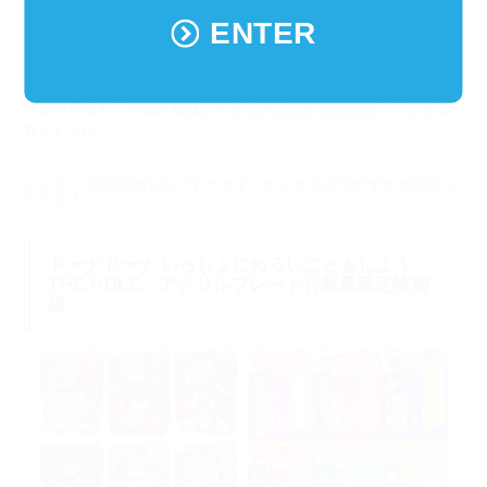
高粘度
ENTER
1,500円(税別)
店舗特典など、商品詳細は
タマトイズコラボ商品特設ページ
をご
覧ください。
そして！ 以前発売した『ドーナドーナ』とのコラボオナホが帰っ
てくる！
ドーナドーナ いっしょにわるいことをしよう
THE HOLE アクリルプレート付数量限定特別
版