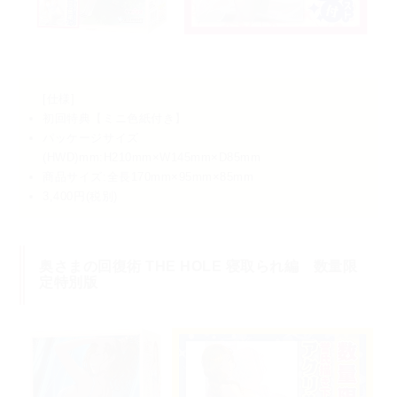
[仕様]
初回特典【ミニ色紙付き】
パッケージサイズ
(HWD)mm:H210mm×W145mm×D85mm
商品サイズ:全長170mm×95mm×85mm
3,400円(税別)
奥さまの回復術 THE HOLE 寝取られ編 数量限
定特別版