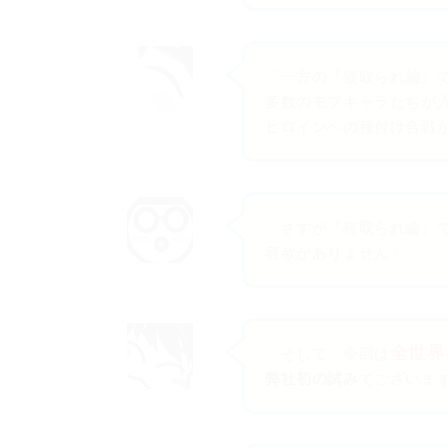
「一方の『寝取られ編』
多数のモブキャラたちが
ヒロインへの種付け合戦
「さすが『寝取られ編』
容赦がありません」
全世界
「そして、今回は
弊社初の試み
でございま