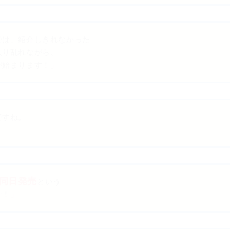
では、紹介しきれなかった
入り乱れながら、
が始まります！」
ですね。
同日発売
という
す！」