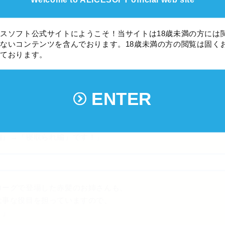
！」
スソフト公式サイトにようこそ！当サイトは18歳未満の方には
ないコンテンツを含んでおります。18歳未満の方の閲覧は固く
しております。
られ編』をよりエロく
す！」
ENTER
、
編』→『寝取られ編』です！」
ローグで登場した赤髪のお姉さんも、
大事な役目を担っていますので、
！」