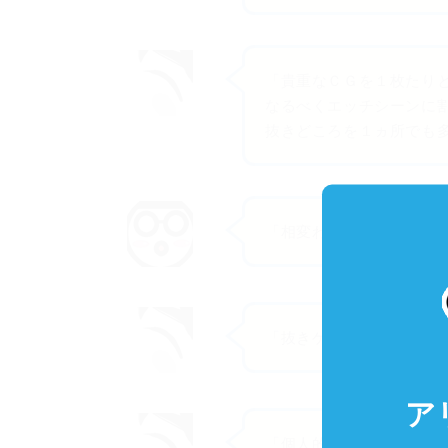
「貴重なＣＧを１枚たり
なるべくエッチシーンに
抜きどころを１ヵ所でも
「相変わらず、すごい執念です
「抜きゲーだからね！」
ア
「個人的には、寝取られ