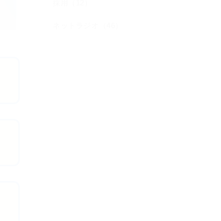
採用（12）
ネットラジオ（46）