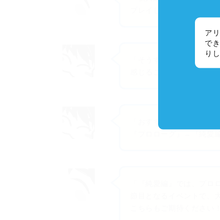
プレイしていただきたい
アリ
でき
り
「そうすることで『寝取
感じることができるんで
「おすすめのプレイ順は
『プロローグ』→『純愛
「『純愛編』では、プロ
節目となるイベントで、
こちらもご期待ください