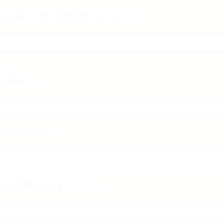
取られ編』の売上比率が気になります！」
が、
が......」
ーズカルチャー！」
文化も世界に広げましょう！」