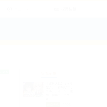
ニュース
採用情報
新着記事
【超昂大戦】キャラ
紹介／「神騎ビブリ
エル」、イベント報
酬「神騎カースエ
ル」
2026
超昂大戦