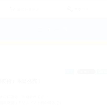
公式ショップ
サポート
ニュース
企画
回復術」本日発売！
まの回復術」本日発売です！
同日発売はアリスソフト初の試みです