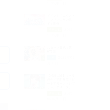
年05月06日
イベント「エクス・
リブリスの灰の果
て」開催！
2026
超昂大戦
年05月06日
スタッフ日記：第
676回
2026年05
企画
月01日
【超昂大戦】キャラ
紹介／期間限定「ビ
ートアモーレ・ジブ
リールアリエス」
2026
超昂大戦
年04月29日