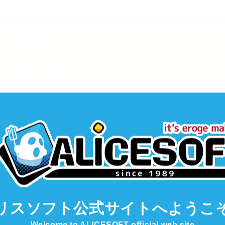
ともムダにはできない！
割きたいんだ！
多くしたいんだよ！」
ね......」
リスソフト公式サイト
へようこ
好きな方にも『純愛編』を
Welcome to ALICESOFT official web site