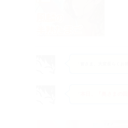
「
皆さま、大変長らくお
本日、『奥さまの回復
「