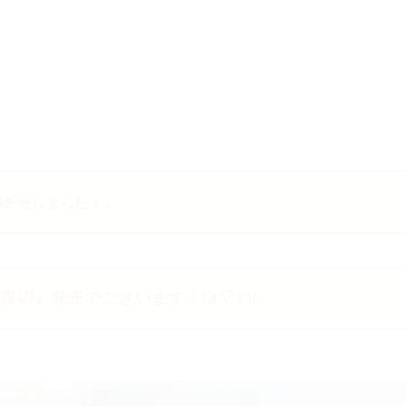
待たせしました！
」
術』発売でございます！(≧▽≦)/
」