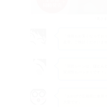
『奥さ
「価格もお安くなってお
是非、ご検討くださいま
「回想シーンは、
ほとん
実用性もバッチリです！
「おかげで広報用に使用
大変です」