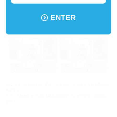
攻撃タイプ：『物理』
ENTER
初期値、＆LV５０時パラメータ。必殺技＆固有効果は画像を参照
ください。
マユリは「昂るつぼみ・束縛」を集めることで手に入れる事が出
来ますよ！
イベント報酬キャラは入手機会が限られていますので、期間中に
ぜひ！