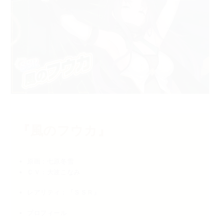
『風のフウカ』
原画：七原冬雪
ＣＶ：大波こなみ
レアリティ：『ＳＳＲ』
プロフィール