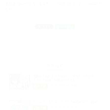
本日は『風のフウカ（ＳＳＲ）』『閃忍マユリ（Ｒ）』の紹介で
した。
新着記事
【超昂大戦】キャラ紹介／「神騎ビブリエル」、
イベント報酬「神騎カースエル」
2026年05月06日
超昂大戦
イベント「エクス・リブリスの灰の果て」開催！
2026年05月06日
超昂大戦