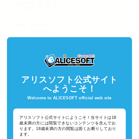
『閃忍マユリ』
原画：久坂宗次
ＣＶ：神無月ほのか
レアリティ：『Ｒ』
プロフィール
騎乗傀儡である狐狗狸號（こっくりごう）を駆る、
想破上弦衆の人形遣いにして、ガラの悪い暴れん坊。
アリスソフト公式サイト
一時期はグレていたが、現在は元ヤン忍者兼保育士として
子供達へ愛情を注いだり悪ガキを怒鳴ったりしている。
へようこそ！
幼児体型と言ってもいい小柄な体躯だが乳房は豊満。
Welcome to ALICESOFT official web site
アリスソフト公式サイトにようこそ！当サイトは18
色んなトコロがアブナイ、マユリのパラメータはこちらになりま
歳未満の方には閲覧できないコンテンツを含んでお
す。
ります。18歳未満の方の閲覧は固くお断りしており
ます。