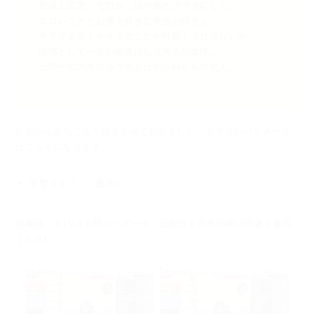
想破上弦衆、七閃が二位の風のフウカにして、
エロいこととお酒大好きな奔放お姉さん。
年下であるトキサダのことが可愛くて仕方ないが、
頭領として一定の敬意は払う大人の女性。
七閃一位の火のゴウカとは幼少時からの友人。
以前からあちこちで顔を見せておりました、フウカのパラメータ
はこちらになります。
攻撃タイプ：『魔法』
初期値、＆LV５０時パラメータ。必殺技＆固有効果は画像を参照
ください。