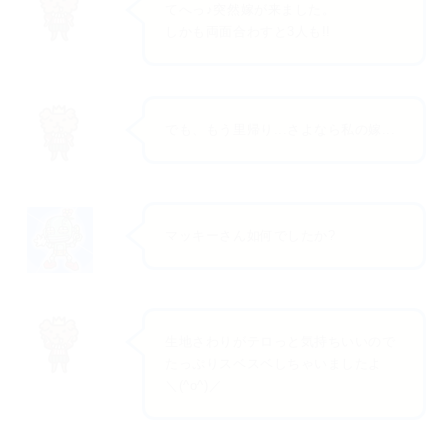
てへっ♪突然嫁が来ました。
しかも両面合わすと3人も!!
でも、もう里帰り...さよなら私の嫁...
マッキーさん如何でしたか?
生地さわりがテロっと気持ちいいので
たっぷりスベスベしちゃいましたよ
＼(^o^)／