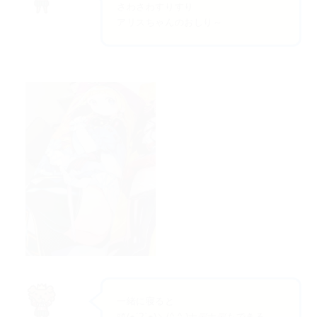
さわさわすりすり
アリスちゃんのおしり～
一緒に寝ると
頭(●´?`●)＼(^-^ )ナデナデもできる