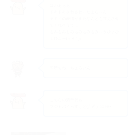
ほわぁぁぁ
ドキドキさわさわ～たまら～ん
ヤミィの表情がまたなんとも甘えさせ
てくれそうで...
もみもみもみもみもみもみ～うひょひ
ょひよー(∩´∀｀)∩
即堕ちね、ちょろいん
こちらの菊千代も
マジヤバイっすけど(;ﾟ∀ﾟ)=3ﾑｯﾊｰ