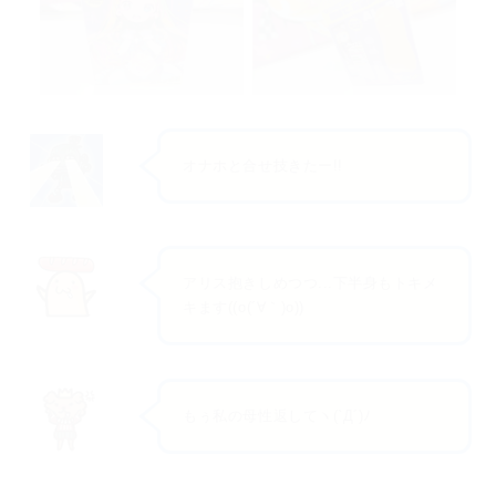
オナホと合せ技きたー!!
アリス抱きしめつつ...下半身もトキメ
キます((o(´∀｀)o))
もぅ私の母性返してヽ(`Д´)ﾉ