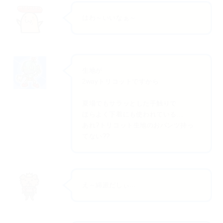
はわ～いいなぁ～
生地が
2wayトリコットですから
夏場でもサラッとした手触りで
ほらよく下着にも使われている...
あれ?トリコット生地のおパンツ持っ
てない??
え～綿派だしぃ...