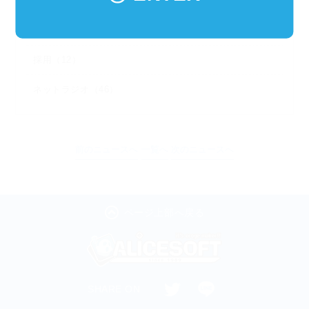
お知らせ（176）
企画（479）
採用（12）
ネットラジオ（46）
前のニュースへ
一覧へ
次のニュースへ
ページ上部へ戻る
SHARE ON