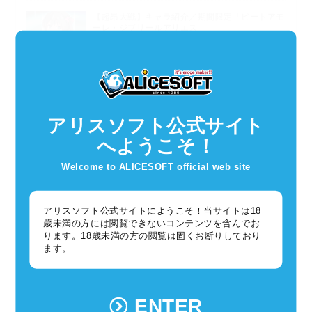
【超昂大戦】キャラ紹介／期間限定「ビートアモ
ーレ・ジブリールアリエス」
2026年04月29日
超昂大戦
アリスソフト春の推し活グッズ受注通販について
2026年04月24日
グッズ
アリスソフト公式サイト
へようこそ！
Welcome to ALICESOFT official web site
カテゴリ一覧
アリスソフト公式サイトにようこそ！当サイトは18
ゲーム
歳未満の方には閲覧できないコンテンツを含んでお
ります。18歳未満の方の閲覧は固くお断りしており
ます。
イベント（63）
グッズ（204）
ENTER