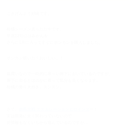
ごきげんよう好緒です。
柑橘シーズン真っただ中です。
早速12月にはみかんを、
さらに1月に入ってすぐにポンカンを購入しました。
ポンカン届いた！おいしい...！
箱買いなので一時的に寒～い廊下においているのですが、
廊下に出るとほのかに香って気分も良くなります。
柑橘の香り大好き。スンスン。
さて、
超昂大戦 エスカレーションヒロインズ
ー！
実は開発に全く関わっていないので
前情報もなくいちから遊んでいるのですが...