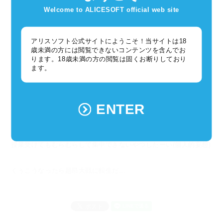
おれもファンタジーな転生したい!
Welcome to ALICESOFT official web site
今期も新作アニメラッシュに翻弄さればなっしの
なかじーにるっす!!
アリスソフト公式サイトにようこそ！当サイトは18
歳未満の方には閲覧できないコンテンツを含んでお
無職の...クオリティーやばくねΣ(ﾟДﾟ)
ります。18歳未満の方の閲覧は固くお断りしており
何回も観直しちゃったわ♪
ます。
今期お気に入りの地味娘は見つけてないので
まだまだいっぱい観るでよ～
録画用ハードディスクまた買わねばヾ(*´∀｀*)ﾉ
ENTER
さて
「超昂大戦」
プライベートでもぽちぽちと進めています。
火のゴウカ、ゴウカ先生の個人授業受けたい～
授業受けてもむらむらして集中できないやつしたーい(個人的妄想)
くぅこうなったら超昂大戦に転生だ...