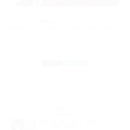
...と、そんな話とは関係なく、
「大悪司」のきっこたんを久しぶりに筆ペンで描いてみたり。
......かわええ（＾＾
新着記事
【超昂大戦】キャラ紹介／「神騎ビブリエル」、
イベント報酬「神騎カースエル」