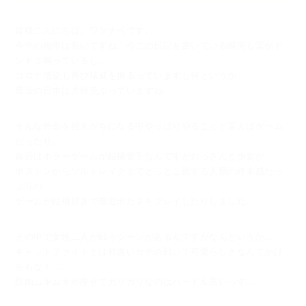
皆様こんにちは。ワタナベです。
今年の梅雨は長いですね...今この日記を書いている瞬間も雷がド
ンドコ鳴っているし...
コロナ感染も再び猛威を振るっていますし何というか...
最近の日本は大分荒ぶっていますね...
そんな外出を控えがちになる中やっぱりやることと言えばゲーム
だったり。
自分はホラーゲームが結構苦手なんですがおっさんと少女が
ボストンからソルトレイクまでとっとこ旅する人類の終末感たっ
ぷりの
ゲームが結構好きで最近出た２をプレイしたりしました。
その中で女性二人が戦うシーンがあるんですがなんというか...
キャットファイトとは程遠いガチの戦いで可愛らしさなんてかけ
らもなく...
筋肉ムキムキや痩せてガリガリなのはハードル高いっす...