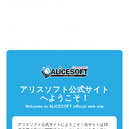
ょんぼりする日々を過ごしています。
こんにちは、桜秀蘭です。
やめられない、とまらない......でお馴染みのフレーズのごとく、
定食屋では、通常サイズでは物足りないので大盛りを、
ファストフード店では、たまに来たのだからとついでにもう一
品、
をついついしてしまいます。
その一方、パッケージの大きさや値段はあまり変わらないのに、
アリスソフト公式サイト
気がつくと内容物がどんどん小さくなっているものもあった
へようこそ！
り......。
Welcome to ALICESOFT official web site
あ、みんな小さくなっているから物足りないのはそういう事か！
アリスソフト公式サイトにようこそ！当サイトは18