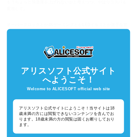
もうちょっと快適度を上げれないかと考えつつ、やはりコスパも
重視して。
オーバークロックとか4KゲーミングとかLEDイルミとか派手な世
界を横目に、
いぶし銀のパーツ選びを行っております。X? Z? HかBで十分よ。
最近はAsrockのマザーボードを使うことが多くなっています。
1万円程でM.2が2つ、ケースファンコネクタ2つ、LANもIntelチッ
プとか
アリスソフト公式サイト
条件バッチリ過ぎると思って箱を掴めばヒートシンクの意外な重
へようこそ！
みに
腕が嬉しい悲鳴を上げるとか。
Welcome to ALICESOFT official web site
電源も5～600Wぐらいでプラグインタイプのいい物が増えてきて
アリスソフト公式サイトにようこそ！当サイトは18
ありがたや。
歳未満の方には閲覧できないコンテンツを含んでお
SATAは使わずグラボも1050Ti辺りで十分だからケース内の電線は
ります。18歳未満の方の閲覧は固くお断りしており
マザーと
ます。
CPUの２本だけ！ 昔と比べて驚くほどスッキリです。