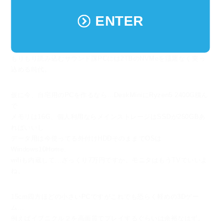
そういえば近頃はメモリもSSDもどんどん値段が下がっていま
ENTER
す。
Photoshopを使う人に16GBx2は当たり前、何十ギガもある音源デ
ータを
もりもり読み込むサウンド課PCには2TBのNVMeを躊躇なく突っ
込める時代。
仮に今、自宅用のPCを作るなら...DeskMiniにRyzen5 2400G積ん
で
メモリは16G、個人利用ならメインストレージはSSDが250GBあ
ればいいし
データ用は今使ってる外付けHDDそのままでOSは
Windows10Home、
wifiも内蔵して...ざっくり7万円ですか。モニタはもうTVでいいよ
ね。
15cm四方ほどの小さいPCですがこれでも恐らく軽めの3Dゲー
ム...
例えばイブニクル２を高画質でプレイするぐらいは余裕なはず。