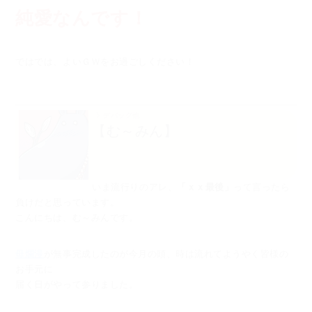
純愛なんです！
ではでは、よいＧＷをお過ごしください！
》デバッグ他
【む～みん】
いま流行りのアレ、
「ｘｘ最後」
って言ったら
負けだと思っています。
こんにちは、む～みんです。
母爛漫
が無事完成したのが今月の頭、時は流れてようやく皆様の
お手元に
届く日がやって参りました。