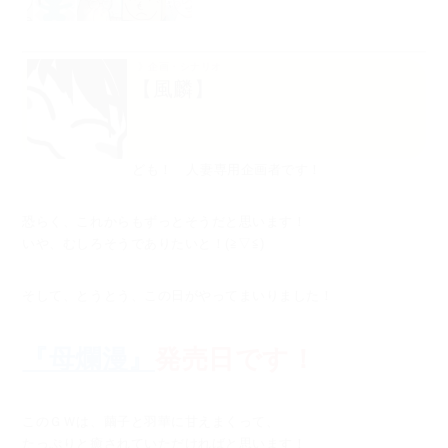
》企画・シナリオ
【風麟】
ども！ 人妻専用企画者です！
恐らく、これからもずっとそうだと思います！
いや、むしろそうでありたいと！(≧▽≦)ゞ
そして、とうとう、この日がやってまいりました！
『母爛漫』
発売日です！
このＧＷは、繭子と羽華に甘えまくって、
たっぷりと癒されていただければと思います！