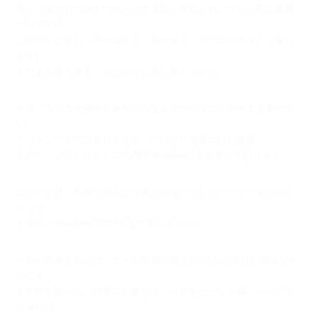
差しつ差されつ抜きつ抜かれつ寝取り寝取られいつも大変な風麟
ゲーですが
ご安心ください、今回は全員、俺の嫁！ イブニクル３！（違い
ます）
まだまだ続く春を、たっぷりお楽しみください。
さて一方で他の開発もあれこれ進んでおりなかなか休まる事のな
い
アリスソフトではありますが、デバッグ作業はひと段落。
今がチャンスとばかりに社内のWindows7を駆逐しております。
この一ヶ月、新規で組んだり古いのをバラしたパーツでまた組ん
だりで
７台ほどWindows10のPCを作成しました。
一部の業種を除けば、ゲーム開発に使うPCなんて意外と地味なも
のです。
安定性を第一に、作業に必要なスペックをそつなく満たした上で
出来れば