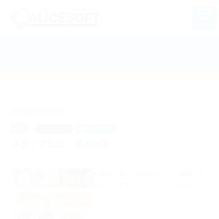
MENU
ニュース
2019年04月26日
企画
スタッフ日記：第332回
今回のスタッフ日記はこち
風麟、む
らの２人です。
～みん