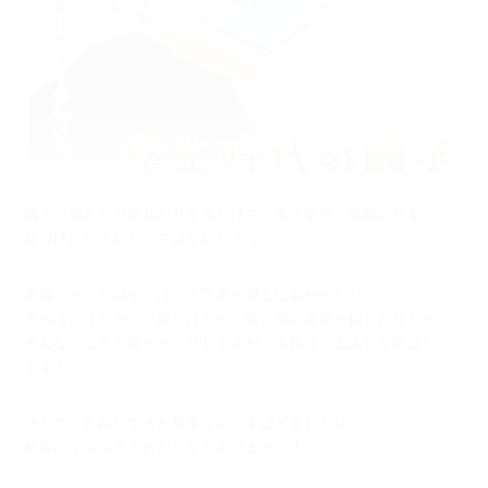
繭子が飛んだり跳ねたりするだけで、男子学生と教師の目を
釘付けにしていたのではないだろうか......。
風麟ゲーのヒロインは、土下座や押しに弱かったり、
先っぽだけとか、一度だけとか、嘘八百の言葉を信じたりとか、
色んなところが緩かったりしますが、今作は、主人公が独占して
ます！
決して、告白してきた後輩くんに手ほどきしたり、
教師にイタズラされたりなどありません！