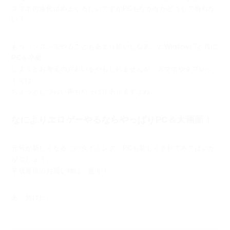
スマホの進化はめまぐるしいですがPCもなかなかどうして侮れな
い！
もうパソコンでやることもあまり無いしなあ...とWindows7と共に
PCを卒業
しようとお考えの方もいるやもしれませんが、スマホやタブレッ
トでは
ちょっとしづらい事もやっぱりありますよね。
なによりエロゲーやるならやっぱりPC＆大画面！
元号が新しくなるこのタイミング、PCも新しくされてみてはいか
がでしょう。
平成最後のお買い物に、是非！
あ、負けた。