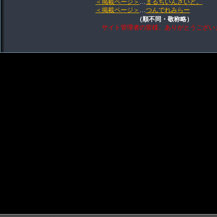
＜掲載ページ＞
…
まるちいんさいど。
＜掲載ページ＞
…
つんでれみらー
（順不同・敬称略）
サイト管理者の皆様、ありがとうござい