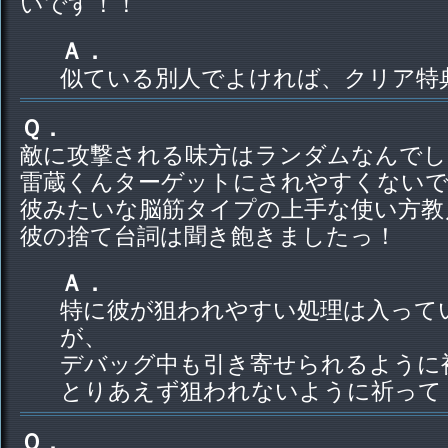
いです！！
Ａ．
似ている別人でよければ、クリア特
Ｑ．
敵に攻撃される味方はランダムなんでし
雷蔵くんターゲットにされやすくない
彼みたいな脳筋タイプの上手な使い方教
彼の捨て台詞は聞き飽きましたっ！
Ａ．
特に彼が狙われやすい処理は入って
が、
デバッグ中も引き寄せられるように
とりあえず狙われないように祈って
Ｑ．