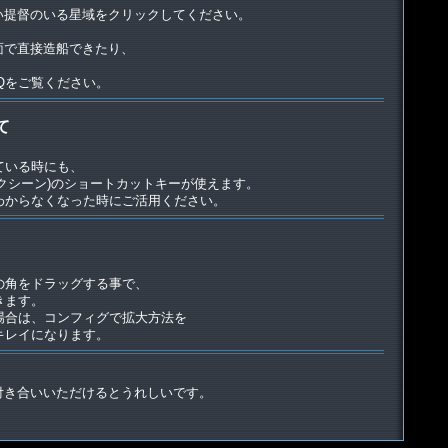
たい提督のいる星域をクリックしてください。
画面で直接造船できたり、
。
Qをご覧ください。
て
ている時にも、
バックシーン)のショートカットキーが使えます。
わからなくなった時にご活用ください。
の角をドラッグする事で、
きます。
場合は、コンフィグで拡大方法を
キレイになります。
付き合いいただけるとうれしいです。