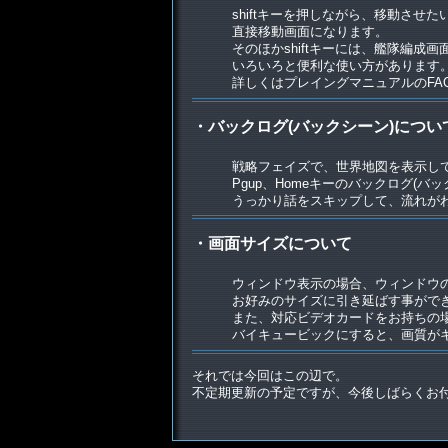
shiftキーを押しながら、移動させ
直接移動画面になります。
そのほかshiftキーには、艦隊編成
いろいろと便利な使い方があります
詳しくはプレイングマニュアルのFA
・バックログ(バックシーン)につい
戦略フェイズで、世界地図を表示し
Pgup、Homeキーのバックログ(
うっかり話をスキップして、流れが
・画面サイズについて
ウィンドウ表示の場合、ウィンドウ
お好みのサイズに引き延ばす事がで
また、対応ビデオカードをお持ちの
バイキュービックにすると、画質が
それでは今回はこの辺で。
不定期更新の予定ですが、今後しばらくお