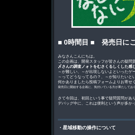
■ 0時間目 ■ 発売日に
みなさんこんにちは。
この企画は、開発スタッフが皆さんの疑問
〆さんの調査ノォトをむさくるしくした感
～が難しい、～が出現しないよといったゲ
～ってどうなってるの？、～が知りたいと
何かありましたら投稿フォームよりお寄せ
発売日に開始する企画に、気付いている方が果たしてお
さて今回は、初回という事で疑問質問があ
デバッグ中に、これは便利という声が多か
・星域移動の操作について