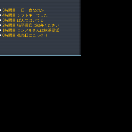
■
5時間目 一日一食なのか
■
4時間目 シフトキーでした
■
3時間目 ぱんつはいてる
■
2時間目 猫平長官は勘弁ください
■
1時間目 ロンメルさんは軟派硬派
■
0時間目 発売日にこっそり