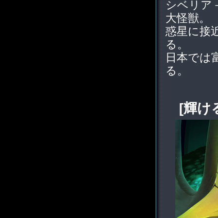
シベリア
大怪獣。
惑星に接
る。
日本では
る。
[輝け