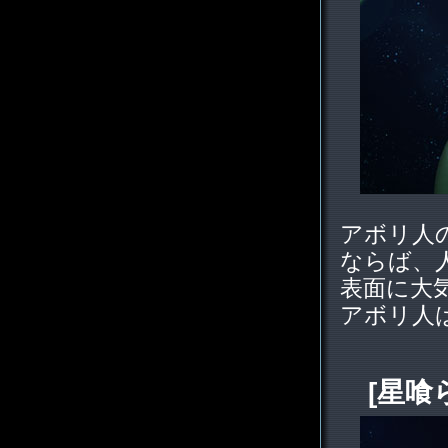
アボリ人
ならば、
表面に大
アボリ人
[星喰