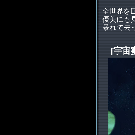
全世界を
優美にも
暴れて去
[宇宙