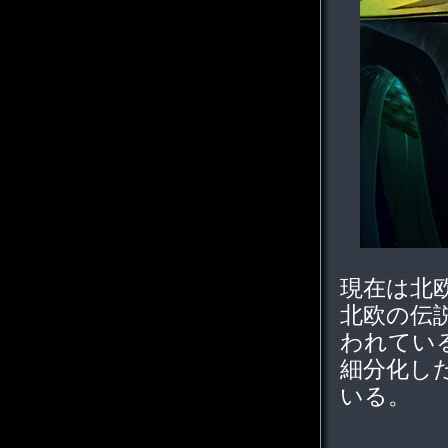
現在は北
北欧の伝
われてい
細分化し
いる。