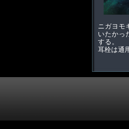
ニガヨモ
いたかっ
する。
耳栓は通