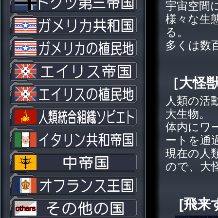
宇宙空間
様々な生
る。
多くは数
［大怪
人類の活
大生物。
体内にワ
ートを通
現在の人
ので、大
[飛来