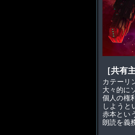
［共有
カテーリ
大々的に
個人の権
しようと
赤本とい
朗読を義