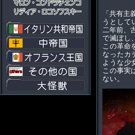
「共有主
うとして
二年前、
で滅ぼし
この革命
なったカ
ような少
この事実
ない。